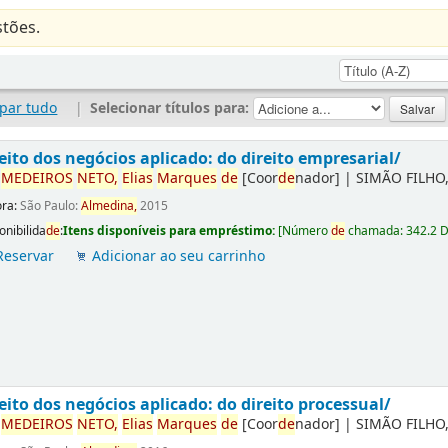
tões.
par tudo
|
Selecionar títulos para:
eito dos negócios aplicado: do direito empresarial/
r
ME
DE
IROS
NETO,
Elias
Marques
de
[Coor
de
nador]
|
SIMÃO FILHO,
ora:
São Paulo:
Almedina,
2015
onibilida
de
:
Itens disponíveis para empréstimo:
[
Número
de
chamada:
342.2 
Reservar
Adicionar ao seu carrinho
eito dos negócios aplicado: do direito processual/
r
ME
DE
IROS
NETO,
Elias
Marques
de
[Coor
de
nador]
|
SIMÃO FILHO,