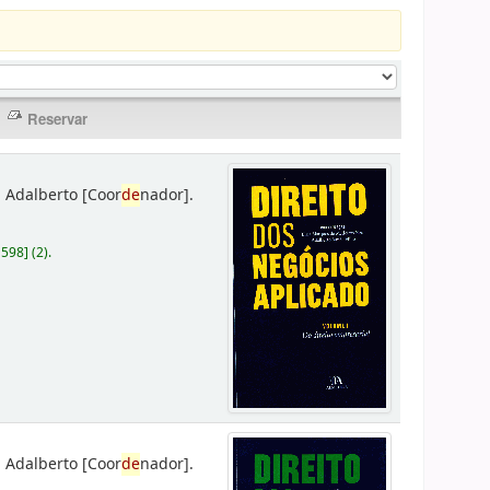
 Adalberto
[Coor
de
nador]
.
D598
]
(2).
 Adalberto
[Coor
de
nador]
.