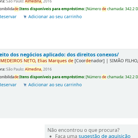
ora:
São Paulo:
Almedina,
2016
onibilida
de
:
Itens disponíveis para empréstimo:
[
Número
de
chamada:
342.2 
Reservar
Adicionar ao seu carrinho
eito dos negócios aplicado: dos direitos conexos/
r
ME
DE
IROS
NETO,
Elias
Marques
de
[Coor
de
nador]
|
SIMÃO FILHO,
ora:
São Paulo:
Almedina,
2016
onibilida
de
:
Itens disponíveis para empréstimo:
[
Número
de
chamada:
342.2 
Reservar
Adicionar ao seu carrinho
Não encontrou o que procura?
Faça uma
sugestão de aquisição