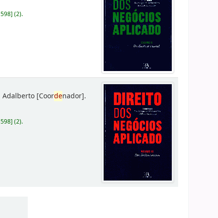
D598
]
(2).
 Adalberto
[Coor
de
nador]
.
D598
]
(2).