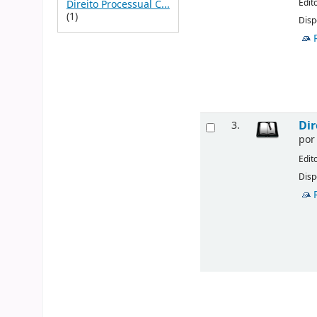
Edit
Direito Processual C...
(1)
Disp
Dir
3.
po
Edit
Disp