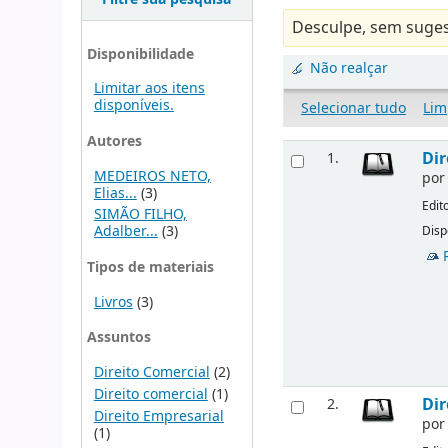
Desculpe, sem suges
Disponibilidade
Não realçar
Limitar aos itens
disponíveis.
Selecionar tudo
Lim
Autores
Dir
1.
MEDEIROS NETO,
po
Elias...
(3)
Edit
SIMÃO FILHO,
Adalber...
(3)
Disp
Tipos de materiais
Livros
(3)
Assuntos
Direito Comercial
(2)
Direito comercial
(1)
Dir
2.
Direito Empresarial
po
(1)