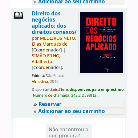
Adicionar ao seu carrinho
Direito dos
negócios
aplicado: dos
direitos conexos/
por
ME
DE
IROS
NETO,
Elias
Marques
de
[Coor
de
nador]
|
SIMÃO
FILHO,
Adalberto
[Coor
de
nador]
.
Editora:
São Paulo:
Almedina,
2016
Disponibilida
de
:
Itens disponíveis para empréstimo:
[
Número
de
chamada:
342.2 D598
]
(2).
Reservar
Adicionar ao seu carrinho
Não encontrou o
que procura?