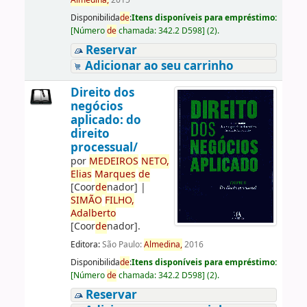
Almedina,
2015
Disponibilida
de
:
Itens disponíveis para empréstimo:
[
Número
de
chamada:
342.2 D598
]
(2).
Reservar
Adicionar ao seu carrinho
Direito dos
negócios
aplicado: do
direito
processual/
por
ME
DE
IROS
NETO,
Elias
Marques
de
[Coor
de
nador]
|
SIMÃO
FILHO,
Adalberto
[Coor
de
nador]
.
Editora:
São Paulo:
Almedina,
2016
Disponibilida
de
:
Itens disponíveis para empréstimo:
[
Número
de
chamada:
342.2 D598
]
(2).
Reservar