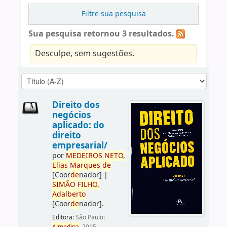
Filtre sua pesquisa
Sua pesquisa retornou 3 resultados.
Desculpe, sem sugestões.
Direito dos
negócios
aplicado: do
direito
empresarial/
por
ME
DE
IROS
NETO,
Elias
Marques
de
[Coor
de
nador]
|
SIMÃO
FILHO,
Adalberto
[Coor
de
nador]
.
Editora:
São Paulo: