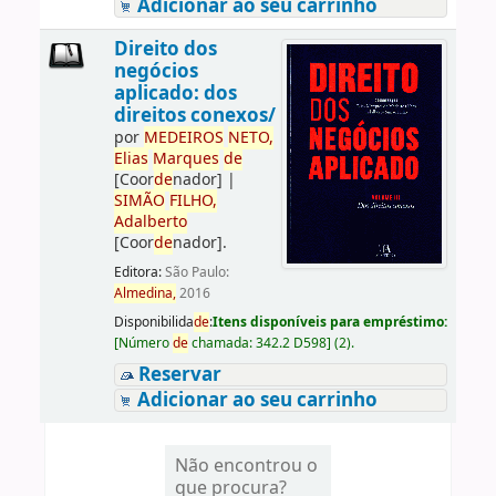
Adicionar ao seu carrinho
Direito dos
negócios
aplicado: dos
direitos conexos/
por
ME
DE
IROS
NETO,
Elias
Marques
de
[Coor
de
nador]
|
SIMÃO
FILHO,
Adalberto
[Coor
de
nador]
.
Editora:
São Paulo:
Almedina,
2016
Disponibilida
de
:
Itens disponíveis para empréstimo:
[
Número
de
chamada:
342.2 D598
]
(2).
Reservar
Adicionar ao seu carrinho
Não encontrou o
que procura?