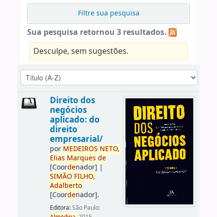
Filtre sua pesquisa
Sua pesquisa retornou 3 resultados.
Desculpe, sem sugestões.
Direito dos
negócios
aplicado: do
direito
empresarial/
por
ME
DE
IROS
NETO,
Elias
Marques
de
[Coor
de
nador]
|
SIMÃO
FILHO,
Adalberto
[Coor
de
nador]
.
Editora:
São Paulo: