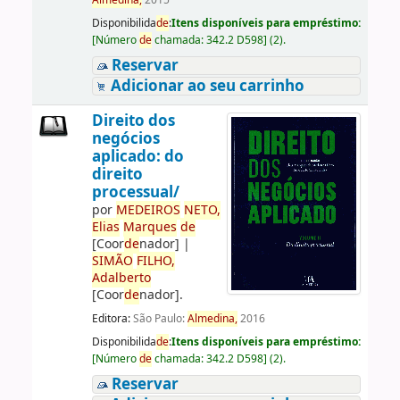
Almedina,
2015
Disponibilida
de
:
Itens disponíveis para empréstimo:
[
Número
de
chamada:
342.2 D598
]
(2).
Reservar
Adicionar ao seu carrinho
Direito dos
negócios
aplicado: do
direito
processual/
por
ME
DE
IROS
NETO,
Elias
Marques
de
[Coor
de
nador]
|
SIMÃO
FILHO,
Adalberto
[Coor
de
nador]
.
Editora:
São Paulo:
Almedina,
2016
Disponibilida
de
:
Itens disponíveis para empréstimo:
[
Número
de
chamada:
342.2 D598
]
(2).
Reservar