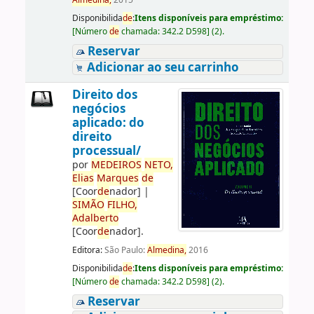
Almedina,
2015
Disponibilida
de
:
Itens disponíveis para empréstimo:
[
Número
de
chamada:
342.2 D598
]
(2).
Reservar
Adicionar ao seu carrinho
Direito dos
negócios
aplicado: do
direito
processual/
por
ME
DE
IROS
NETO,
Elias
Marques
de
[Coor
de
nador]
|
SIMÃO
FILHO,
Adalberto
[Coor
de
nador]
.
Editora:
São Paulo:
Almedina,
2016
Disponibilida
de
:
Itens disponíveis para empréstimo:
[
Número
de
chamada:
342.2 D598
]
(2).
Reservar