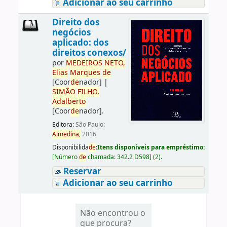
Adicionar ao seu carrinho
Direito dos
negócios
aplicado: dos
direitos conexos/
por
ME
DE
IROS
NETO,
Elias
Marques
de
[Coor
de
nador]
|
SIMÃO
FILHO,
Adalberto
[Coor
de
nador]
.
Editora:
São Paulo:
Almedina,
2016
Disponibilida
de
:
Itens disponíveis para empréstimo:
[
Número
de
chamada:
342.2 D598
]
(2).
Reservar
Adicionar ao seu carrinho
Não encontrou o
que procura?