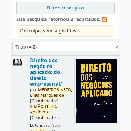
Filtre sua pesquisa
Sua pesquisa retornou 3 resultados.
Desculpe, sem sugestões.
Direito dos
negócios
aplicado: do
direito
empresarial/
por
ME
DE
IROS
NETO,
Elias
Marques
de
[Coor
de
nador]
|
SIMÃO
FILHO,
Adalberto
[Coor
de
nador]
.
Editora:
São Paulo: