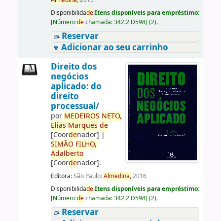
Almedina,
2015
Disponibilida
de
:
Itens disponíveis para empréstimo:
[
Número
de
chamada:
342.2 D598
]
(2).
Reservar
Adicionar ao seu carrinho
Direito dos
negócios
aplicado: do
direito
processual/
por
ME
DE
IROS
NETO,
Elias
Marques
de
[Coor
de
nador]
|
SIMÃO
FILHO,
Adalberto
[Coor
de
nador]
.
Editora:
São Paulo:
Almedina,
2016
Disponibilida
de
:
Itens disponíveis para empréstimo:
[
Número
de
chamada:
342.2 D598
]
(2).
Reservar