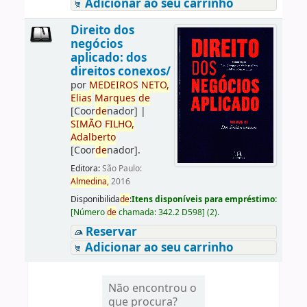
Adicionar ao seu carrinho
Direito dos
negócios
aplicado: dos
direitos conexos/
por
ME
DE
IROS
NETO,
Elias
Marques
de
[Coor
de
nador]
|
SIMÃO
FILHO,
Adalberto
[Coor
de
nador]
.
Editora:
São Paulo:
Almedina,
2016
Disponibilida
de
:
Itens disponíveis para empréstimo:
[
Número
de
chamada:
342.2 D598
]
(2).
Reservar
Adicionar ao seu carrinho
Não encontrou o
que procura?