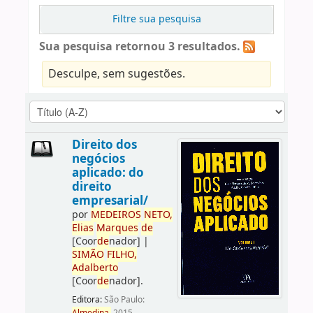
Filtre sua pesquisa
Sua pesquisa retornou 3 resultados.
Desculpe, sem sugestões.
Direito dos
negócios
aplicado: do
direito
empresarial/
por
ME
DE
IROS
NETO,
Elias
Marques
de
[Coor
de
nador]
|
SIMÃO
FILHO,
Adalberto
[Coor
de
nador]
.
Editora:
São Paulo: