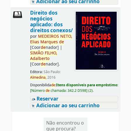
Adicionar ao seu carrinho
Direito dos
negócios
aplicado: dos
direitos conexos/
por
ME
DE
IROS
NETO,
Elias
Marques
de
[Coor
de
nador]
|
SIMÃO
FILHO,
Adalberto
[Coor
de
nador]
.
Editora:
São Paulo:
Almedina,
2016
Disponibilida
de
:
Itens disponíveis para empréstimo:
[
Número
de
chamada:
342.2 D598
]
(2).
Reservar
Adicionar ao seu carrinho
Não encontrou o
que procura?