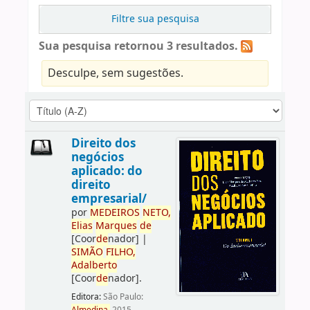
Filtre sua pesquisa
Sua pesquisa retornou 3 resultados.
Desculpe, sem sugestões.
Direito dos
negócios
aplicado: do
direito
empresarial/
por
ME
DE
IROS
NETO,
Elias
Marques
de
[Coor
de
nador]
|
SIMÃO
FILHO,
Adalberto
[Coor
de
nador]
.
Editora:
São Paulo: