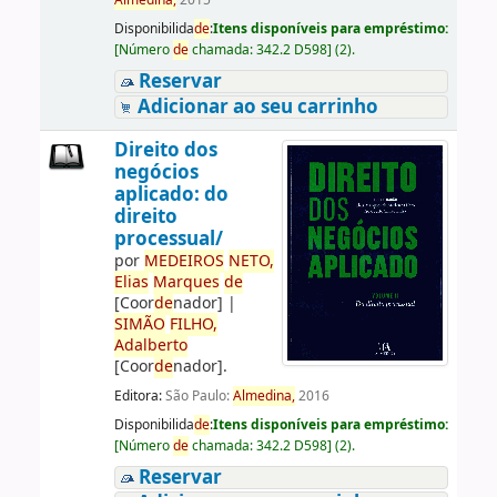
Almedina,
2015
Disponibilida
de
:
Itens disponíveis para empréstimo:
[
Número
de
chamada:
342.2 D598
]
(2).
Reservar
Adicionar ao seu carrinho
Direito dos
negócios
aplicado: do
direito
processual/
por
ME
DE
IROS
NETO,
Elias
Marques
de
[Coor
de
nador]
|
SIMÃO
FILHO,
Adalberto
[Coor
de
nador]
.
Editora:
São Paulo:
Almedina,
2016
Disponibilida
de
:
Itens disponíveis para empréstimo:
[
Número
de
chamada:
342.2 D598
]
(2).
Reservar