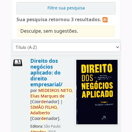
Filtre sua pesquisa
Sua pesquisa retornou 3 resultados.
Desculpe, sem sugestões.
Direito dos
negócios
aplicado: do
direito
empresarial/
por
ME
DE
IROS
NETO,
Elias
Marques
de
[Coor
de
nador]
|
SIMÃO
FILHO,
Adalberto
[Coor
de
nador]
.
Editora:
São Paulo: