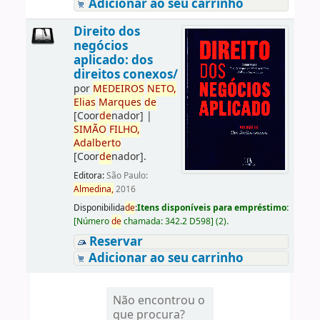
Adicionar ao seu carrinho
Direito dos
negócios
aplicado: dos
direitos conexos/
por
ME
DE
IROS
NETO,
Elias
Marques
de
[Coor
de
nador]
|
SIMÃO
FILHO,
Adalberto
[Coor
de
nador]
.
Editora:
São Paulo:
Almedina,
2016
Disponibilida
de
:
Itens disponíveis para empréstimo:
[
Número
de
chamada:
342.2 D598
]
(2).
Reservar
Adicionar ao seu carrinho
Não encontrou o
que procura?