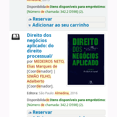
Almedina,
2015
Disponibilida
de
:
Itens disponíveis para empréstimo:
[
Número
de
chamada:
342.2 D598
]
(2).
Reservar
Adicionar ao seu carrinho
Direito dos
negócios
aplicado: do
direito
processual/
por
ME
DE
IROS
NETO,
Elias
Marques
de
[Coor
de
nador]
|
SIMÃO
FILHO,
Adalberto
[Coor
de
nador]
.
Editora:
São Paulo:
Almedina,
2016
Disponibilida
de
:
Itens disponíveis para empréstimo:
[
Número
de
chamada:
342.2 D598
]
(2).
Reservar