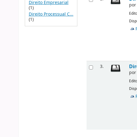
Direito Empresarial
po
(1)
Edit
Direito Processual C...
(1)
Disp
Dir
3.
po
Edit
Disp