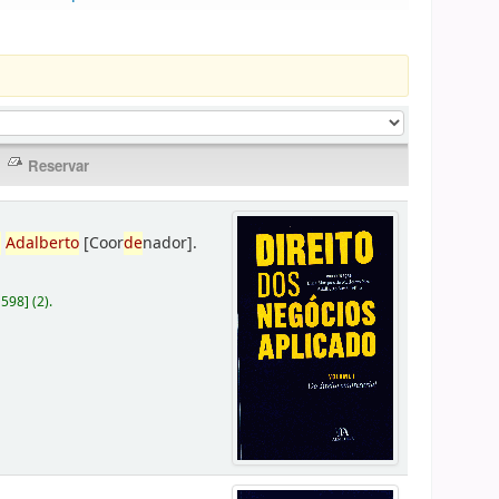
,
Adalberto
[Coor
de
nador]
.
D598
]
(2).