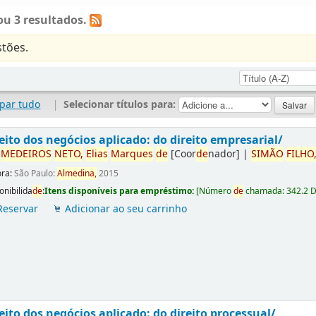
u 3 resultados.
tões.
par tudo
|
Selecionar títulos para:
eito dos negócios aplicado: do direito empresarial/
r
ME
DE
IROS
NETO,
Elias
Marques
de
[Coor
de
nador]
|
SIMÃO
FILHO
ora:
São Paulo:
Almedina,
2015
onibilida
de
:
Itens disponíveis para empréstimo:
[
Número
de
chamada:
342.2 
Reservar
Adicionar ao seu carrinho
eito dos negócios aplicado: do direito processual/