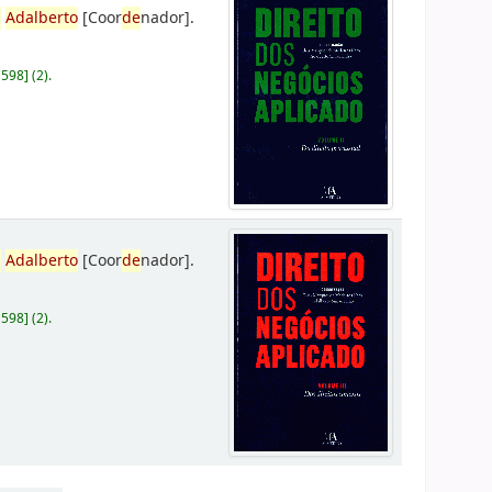
,
Adalberto
[Coor
de
nador]
.
D598
]
(2).
,
Adalberto
[Coor
de
nador]
.
D598
]
(2).