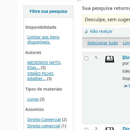
Sua pesquisa retorno
Filtre sua pesquisa
Desculpe, sem suges
Disponibilidade
Não realçar
Limitar aos itens
disponíveis.
Selecionar tudo
Lim
Autores
Dir
1.
MEDEIROS NETO,
po
Elias...
(3)
Edit
SIMÃO FILHO,
Adalber...
(3)
Disp
Tipos de materiais
Livros
(3)
Assuntos
Direito Comercial
(2)
Direito comercial
(1)
Dir
2.