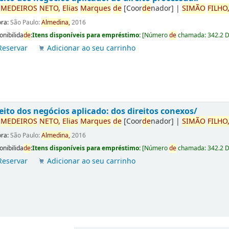
r
ME
DE
IROS
NETO,
Elias
Marques
de
[Coor
de
nador]
|
SIMÃO
FILHO
ora:
São Paulo:
Almedina,
2016
onibilida
de
:
Itens disponíveis para empréstimo:
[
Número
de
chamada:
342.2 
Reservar
Adicionar ao seu carrinho
eito dos negócios aplicado: dos direitos conexos/
r
ME
DE
IROS
NETO,
Elias
Marques
de
[Coor
de
nador]
|
SIMÃO
FILHO
ora:
São Paulo:
Almedina,
2016
onibilida
de
:
Itens disponíveis para empréstimo:
[
Número
de
chamada:
342.2 
Reservar
Adicionar ao seu carrinho