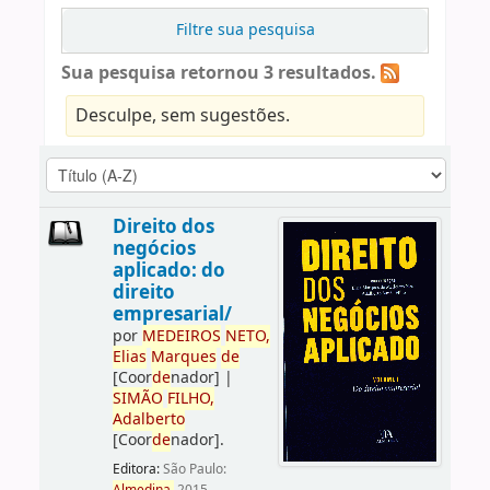
Filtre sua pesquisa
Sua pesquisa retornou 3 resultados.
Desculpe, sem sugestões.
Direito dos
negócios
aplicado: do
direito
empresarial/
por
ME
DE
IROS
NETO,
Elias
Marques
de
[Coor
de
nador]
|
SIMÃO
FILHO,
Adalberto
[Coor
de
nador]
.
Editora:
São Paulo: