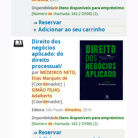
Almedina,
2015
Disponibilida
de
:
Itens disponíveis para empréstimo:
[
Número
de
chamada:
342.2 D598
]
(2).
Reservar
Adicionar ao seu carrinho
Direito dos
negócios
aplicado: do
direito
processual/
por
ME
DE
IROS
NETO,
Elias
Marques
de
[Coor
de
nador]
|
SIMÃO
FILHO,
Adalberto
[Coor
de
nador]
.
Editora:
São Paulo:
Almedina,
2016
Disponibilida
de
:
Itens disponíveis para empréstimo:
[
Número
de
chamada:
342.2 D598
]
(2).
Reservar