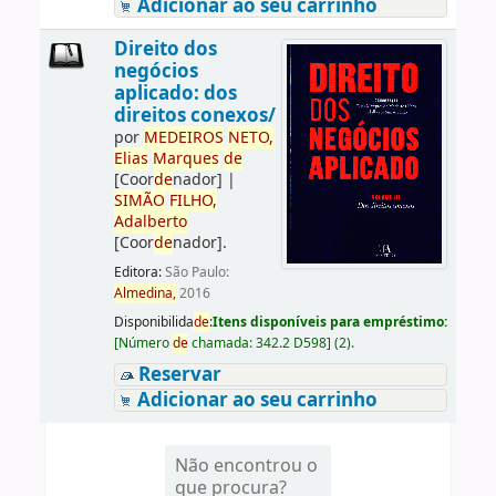
Adicionar ao seu carrinho
Direito dos
negócios
aplicado: dos
direitos conexos/
por
ME
DE
IROS
NETO,
Elias
Marques
de
[Coor
de
nador]
|
SIMÃO
FILHO,
Adalberto
[Coor
de
nador]
.
Editora:
São Paulo:
Almedina,
2016
Disponibilida
de
:
Itens disponíveis para empréstimo:
[
Número
de
chamada:
342.2 D598
]
(2).
Reservar
Adicionar ao seu carrinho
Não encontrou o
que procura?