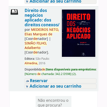
Adicionar ao seu carrinho
Direito dos
negócios
aplicado: dos
direitos conexos/
por
ME
DE
IROS
NETO,
Elias
Marques
de
[Coor
de
nador]
|
SIMÃO
FILHO,
Adalberto
[Coor
de
nador]
.
Editora:
São Paulo:
Almedina,
2016
Disponibilida
de
:
Itens disponíveis para empréstimo:
[
Número
de
chamada:
342.2 D598
]
(2).
Reservar
Adicionar ao seu carrinho
Não encontrou o
que procura?