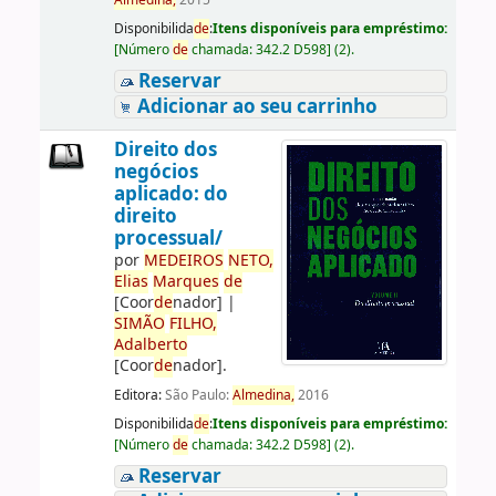
Almedina,
2015
Disponibilida
de
:
Itens disponíveis para empréstimo:
[
Número
de
chamada:
342.2 D598
]
(2).
Reservar
Adicionar ao seu carrinho
Direito dos
negócios
aplicado: do
direito
processual/
por
ME
DE
IROS
NETO,
Elias
Marques
de
[Coor
de
nador]
|
SIMÃO
FILHO,
Adalberto
[Coor
de
nador]
.
Editora:
São Paulo:
Almedina,
2016
Disponibilida
de
:
Itens disponíveis para empréstimo:
[
Número
de
chamada:
342.2 D598
]
(2).
Reservar