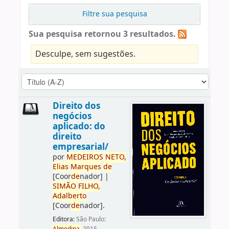
Filtre sua pesquisa
Sua pesquisa retornou 3 resultados.
Desculpe, sem sugestões.
Direito dos
negócios
aplicado: do
direito
empresarial/
por
ME
DE
IROS
NETO,
Elias
Marques
de
[Coor
de
nador]
|
SIMÃO
FILHO,
Adalberto
[Coor
de
nador]
.
Editora:
São Paulo: