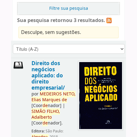
Filtre sua pesquisa
Sua pesquisa retornou 3 resultados.
Desculpe, sem sugestões.
Direito dos
negócios
aplicado: do
direito
empresarial/
por
ME
DE
IROS
NETO,
Elias
Marques
de
[Coor
de
nador]
|
SIMÃO
FILHO,
Adalberto
[Coor
de
nador]
.
Editora:
São Paulo: