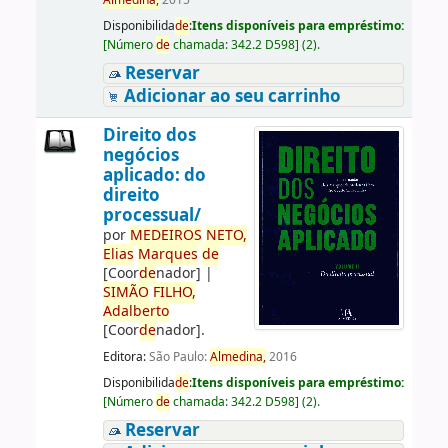
Almedina,
2015
Disponibilida
de
:
Itens disponíveis para empréstimo:
[
Número
de
chamada:
342.2 D598
]
(2).
Reservar
Adicionar ao seu carrinho
Direito dos
negócios
aplicado: do
direito
processual/
por
ME
DE
IROS
NETO,
Elias
Marques
de
[Coor
de
nador]
|
SIMÃO
FILHO,
Adalberto
[Coor
de
nador]
.
Editora:
São Paulo:
Almedina,
2016
Disponibilida
de
:
Itens disponíveis para empréstimo:
[
Número
de
chamada:
342.2 D598
]
(2).
Reservar