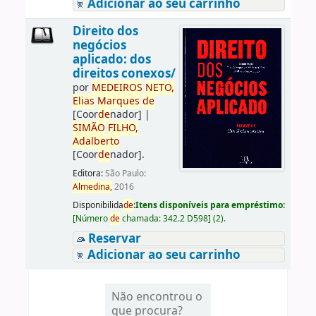
Adicionar ao seu carrinho
Direito dos
negócios
aplicado: dos
direitos conexos/
por
ME
DE
IROS
NETO,
Elias
Marques
de
[Coor
de
nador]
|
SIMÃO
FILHO,
Adalberto
[Coor
de
nador]
.
Editora:
São Paulo:
Almedina,
2016
Disponibilida
de
:
Itens disponíveis para empréstimo:
[
Número
de
chamada:
342.2 D598
]
(2).
Reservar
Adicionar ao seu carrinho
Não encontrou o
que procura?