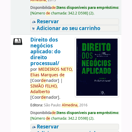
Almedina,
2015
Disponibilida
de
:
Itens disponíveis para empréstimo:
[
Número
de
chamada:
342.2 D598
]
(2).
Reservar
Adicionar ao seu carrinho
Direito dos
negócios
aplicado: do
direito
processual/
por
ME
DE
IROS
NETO,
Elias
Marques
de
[Coor
de
nador]
|
SIMÃO
FILHO,
Adalberto
[Coor
de
nador]
.
Editora:
São Paulo:
Almedina,
2016
Disponibilida
de
:
Itens disponíveis para empréstimo:
[
Número
de
chamada:
342.2 D598
]
(2).
Reservar