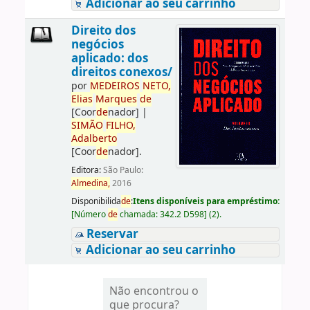
Adicionar ao seu carrinho
Direito dos
negócios
aplicado: dos
direitos conexos/
por
ME
DE
IROS
NETO,
Elias
Marques
de
[Coor
de
nador]
|
SIMÃO
FILHO,
Adalberto
[Coor
de
nador]
.
Editora:
São Paulo:
Almedina,
2016
Disponibilida
de
:
Itens disponíveis para empréstimo:
[
Número
de
chamada:
342.2 D598
]
(2).
Reservar
Adicionar ao seu carrinho
Não encontrou o
que procura?