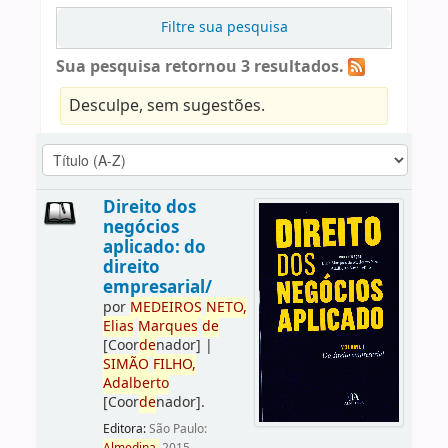
Filtre sua pesquisa
Sua pesquisa retornou 3 resultados.
Desculpe, sem sugestões.
Direito dos
negócios
aplicado: do
direito
empresarial/
por
ME
DE
IROS
NETO,
Elias
Marques
de
[Coor
de
nador]
|
SIMÃO
FILHO,
Adalberto
[Coor
de
nador]
.
Editora:
São Paulo: