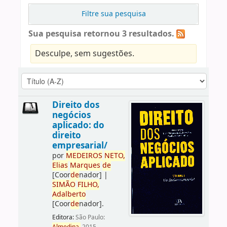
Filtre sua pesquisa
Sua pesquisa retornou 3 resultados.
Desculpe, sem sugestões.
Direito dos
negócios
aplicado: do
direito
empresarial/
por
ME
DE
IROS
NETO,
Elias
Marques
de
[Coor
de
nador]
|
SIMÃO
FILHO,
Adalberto
[Coor
de
nador]
.
Editora:
São Paulo: