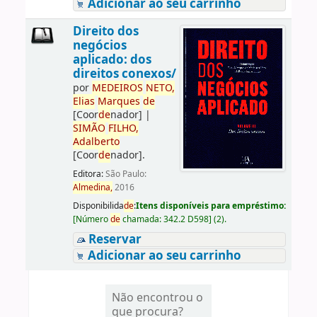
Adicionar ao seu carrinho
Direito dos
negócios
aplicado: dos
direitos conexos/
por
ME
DE
IROS
NETO,
Elias
Marques
de
[Coor
de
nador]
|
SIMÃO
FILHO,
Adalberto
[Coor
de
nador]
.
Editora:
São Paulo:
Almedina,
2016
Disponibilida
de
:
Itens disponíveis para empréstimo:
[
Número
de
chamada:
342.2 D598
]
(2).
Reservar
Adicionar ao seu carrinho
Não encontrou o
que procura?