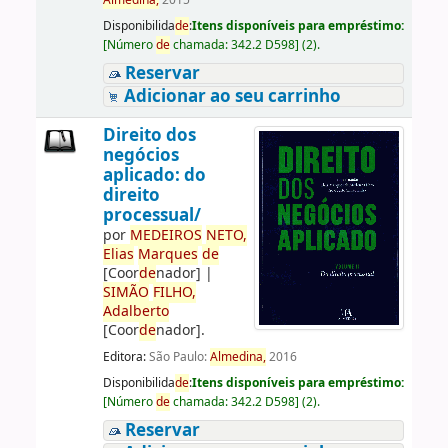
Almedina,
2015
Disponibilida
de
:
Itens disponíveis para empréstimo:
[
Número
de
chamada:
342.2 D598
]
(2).
Reservar
Adicionar ao seu carrinho
Direito dos
negócios
aplicado: do
direito
processual/
por
ME
DE
IROS
NETO,
Elias
Marques
de
[Coor
de
nador]
|
SIMÃO
FILHO,
Adalberto
[Coor
de
nador]
.
Editora:
São Paulo:
Almedina,
2016
Disponibilida
de
:
Itens disponíveis para empréstimo:
[
Número
de
chamada:
342.2 D598
]
(2).
Reservar