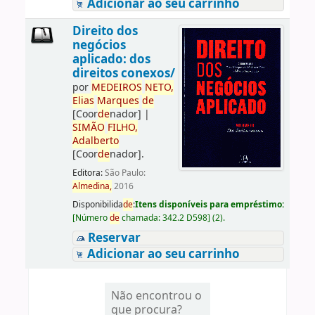
Adicionar ao seu carrinho
Direito dos
negócios
aplicado: dos
direitos conexos/
por
ME
DE
IROS
NETO,
Elias
Marques
de
[Coor
de
nador]
|
SIMÃO
FILHO,
Adalberto
[Coor
de
nador]
.
Editora:
São Paulo:
Almedina,
2016
Disponibilida
de
:
Itens disponíveis para empréstimo:
[
Número
de
chamada:
342.2 D598
]
(2).
Reservar
Adicionar ao seu carrinho
Não encontrou o
que procura?