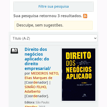
Filtre sua pesquisa
Sua pesquisa retornou 3 resultados.
Desculpe, sem sugestões.
Direito dos
negócios
aplicado: do
direito
empresarial/
por
ME
DE
IROS
NETO,
Elias
Marques
de
[Coor
de
nador]
|
SIMÃO
FILHO,
Adalberto
[Coor
de
nador]
.
Editora:
São Paulo: