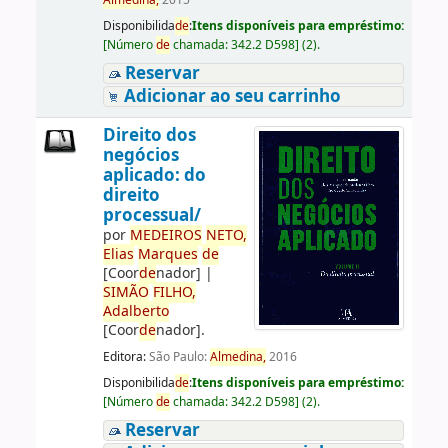
Almedina,
2015
Disponibilida
de
:
Itens disponíveis para empréstimo:
[
Número
de
chamada:
342.2 D598
]
(2).
Reservar
Adicionar ao seu carrinho
Direito dos
negócios
aplicado: do
direito
processual/
por
ME
DE
IROS
NETO,
Elias
Marques
de
[Coor
de
nador]
|
SIMÃO
FILHO,
Adalberto
[Coor
de
nador]
.
Editora:
São Paulo:
Almedina,
2016
Disponibilida
de
:
Itens disponíveis para empréstimo:
[
Número
de
chamada:
342.2 D598
]
(2).
Reservar