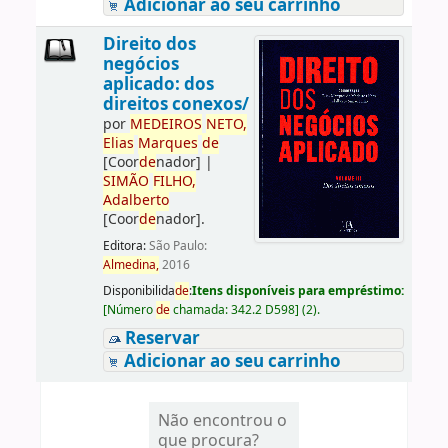
Adicionar ao seu carrinho
Direito dos
negócios
aplicado: dos
direitos conexos/
por
ME
DE
IROS
NETO,
Elias
Marques
de
[Coor
de
nador]
|
SIMÃO
FILHO,
Adalberto
[Coor
de
nador]
.
Editora:
São Paulo:
Almedina,
2016
Disponibilida
de
:
Itens disponíveis para empréstimo:
[
Número
de
chamada:
342.2 D598
]
(2).
Reservar
Adicionar ao seu carrinho
Não encontrou o
que procura?