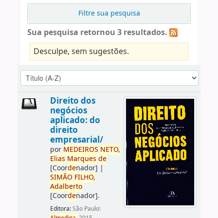
Filtre sua pesquisa
Sua pesquisa retornou 3 resultados.
Desculpe, sem sugestões.
Direito dos
negócios
aplicado: do
direito
empresarial/
por
ME
DE
IROS
NETO,
Elias
Marques
de
[Coor
de
nador]
|
SIMÃO
FILHO,
Adalberto
[Coor
de
nador]
.
Editora:
São Paulo: