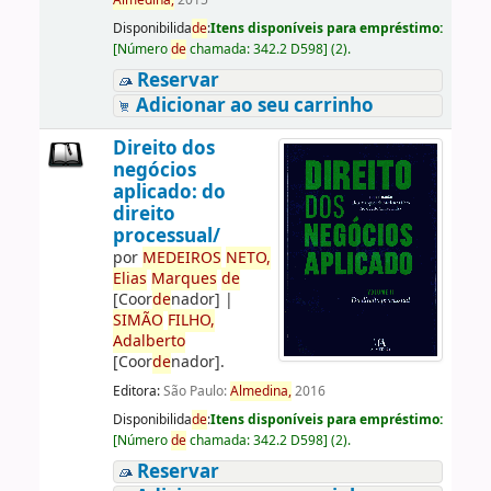
Almedina,
2015
Disponibilida
de
:
Itens disponíveis para empréstimo:
[
Número
de
chamada:
342.2 D598
]
(2).
Reservar
Adicionar ao seu carrinho
Direito dos
negócios
aplicado: do
direito
processual/
por
ME
DE
IROS
NETO,
Elias
Marques
de
[Coor
de
nador]
|
SIMÃO
FILHO,
Adalberto
[Coor
de
nador]
.
Editora:
São Paulo:
Almedina,
2016
Disponibilida
de
:
Itens disponíveis para empréstimo:
[
Número
de
chamada:
342.2 D598
]
(2).
Reservar