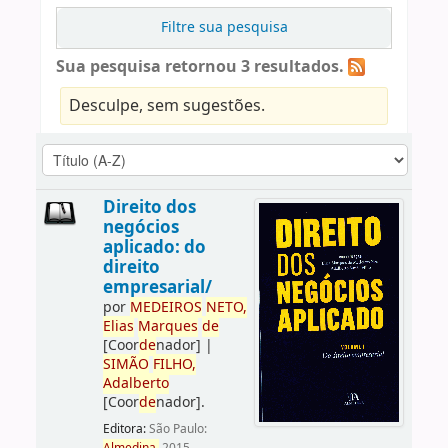
Filtre sua pesquisa
Sua pesquisa retornou 3 resultados.
Desculpe, sem sugestões.
Direito dos
negócios
aplicado: do
direito
empresarial/
por
ME
DE
IROS
NETO,
Elias
Marques
de
[Coor
de
nador]
|
SIMÃO
FILHO,
Adalberto
[Coor
de
nador]
.
Editora:
São Paulo: