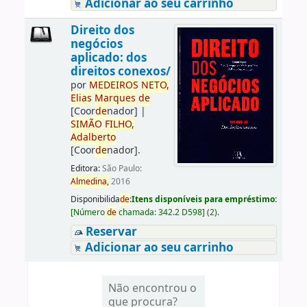
Adicionar ao seu carrinho
Direito dos
negócios
aplicado: dos
direitos conexos/
por
ME
DE
IROS
NETO,
Elias
Marques
de
[Coor
de
nador]
|
SIMÃO
FILHO,
Adalberto
[Coor
de
nador]
.
Editora:
São Paulo:
Almedina,
2016
Disponibilida
de
:
Itens disponíveis para empréstimo:
[
Número
de
chamada:
342.2 D598
]
(2).
Reservar
Adicionar ao seu carrinho
Não encontrou o
que procura?