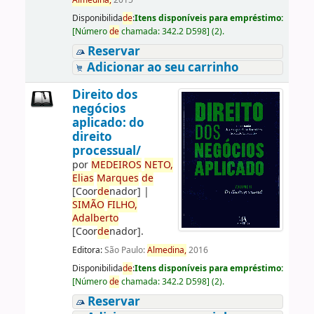
Almedina,
2015
Disponibilida
de
:
Itens disponíveis para empréstimo:
[
Número
de
chamada:
342.2 D598
]
(2).
Reservar
Adicionar ao seu carrinho
Direito dos
negócios
aplicado: do
direito
processual/
por
ME
DE
IROS
NETO,
Elias
Marques
de
[Coor
de
nador]
|
SIMÃO
FILHO,
Adalberto
[Coor
de
nador]
.
Editora:
São Paulo:
Almedina,
2016
Disponibilida
de
:
Itens disponíveis para empréstimo:
[
Número
de
chamada:
342.2 D598
]
(2).
Reservar