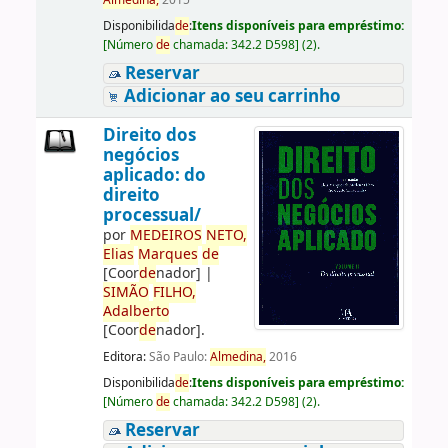
Almedina,
2015
Disponibilida
de
:
Itens disponíveis para empréstimo:
[
Número
de
chamada:
342.2 D598
]
(2).
Reservar
Adicionar ao seu carrinho
Direito dos
negócios
aplicado: do
direito
processual/
por
ME
DE
IROS
NETO,
Elias
Marques
de
[Coor
de
nador]
|
SIMÃO
FILHO,
Adalberto
[Coor
de
nador]
.
Editora:
São Paulo:
Almedina,
2016
Disponibilida
de
:
Itens disponíveis para empréstimo:
[
Número
de
chamada:
342.2 D598
]
(2).
Reservar