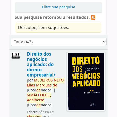
Filtre sua pesquisa
Sua pesquisa retornou 3 resultados.
Desculpe, sem sugestões.
Direito dos
negócios
aplicado: do
direito
empresarial/
por
ME
DE
IROS
NETO,
Elias
Marques
de
[Coor
de
nador]
|
SIMÃO
FILHO,
Adalberto
[Coor
de
nador]
.
Editora:
São Paulo: