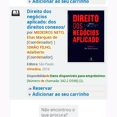
Adicionar ao seu carrinho
Direito dos
negócios
aplicado: dos
direitos conexos/
por
ME
DE
IROS
NETO,
Elias
Marques
de
[Coor
de
nador]
|
SIMÃO
FILHO,
Adalberto
[Coor
de
nador]
.
Editora:
São Paulo:
Almedina,
2016
Disponibilida
de
:
Itens disponíveis para empréstimo:
[
Número
de
chamada:
342.2 D598
]
(2).
Reservar
Adicionar ao seu carrinho
Não encontrou o
que procura?