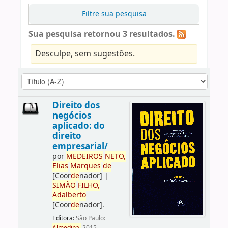
Filtre sua pesquisa
Sua pesquisa retornou 3 resultados.
Desculpe, sem sugestões.
Direito dos
negócios
aplicado: do
direito
empresarial/
por
ME
DE
IROS
NETO,
Elias
Marques
de
[Coor
de
nador]
|
SIMÃO
FILHO,
Adalberto
[Coor
de
nador]
.
Editora:
São Paulo: