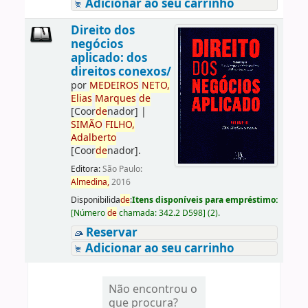
Adicionar ao seu carrinho
Direito dos
negócios
aplicado: dos
direitos conexos/
por
ME
DE
IROS
NETO,
Elias
Marques
de
[Coor
de
nador]
|
SIMÃO
FILHO,
Adalberto
[Coor
de
nador]
.
Editora:
São Paulo:
Almedina,
2016
Disponibilida
de
:
Itens disponíveis para empréstimo:
[
Número
de
chamada:
342.2 D598
]
(2).
Reservar
Adicionar ao seu carrinho
Não encontrou o
que procura?