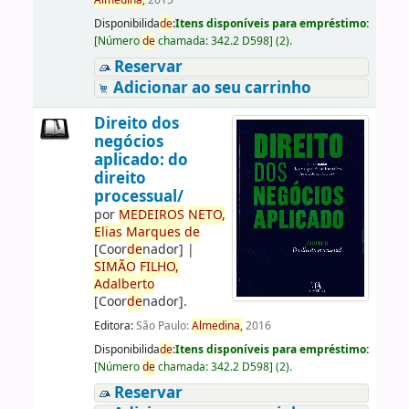
Almedina,
2015
Disponibilida
de
:
Itens disponíveis para empréstimo:
[
Número
de
chamada:
342.2 D598
]
(2).
Reservar
Adicionar ao seu carrinho
Direito dos
negócios
aplicado: do
direito
processual/
por
ME
DE
IROS
NETO,
Elias
Marques
de
[Coor
de
nador]
|
SIMÃO
FILHO,
Adalberto
[Coor
de
nador]
.
Editora:
São Paulo:
Almedina,
2016
Disponibilida
de
:
Itens disponíveis para empréstimo:
[
Número
de
chamada:
342.2 D598
]
(2).
Reservar