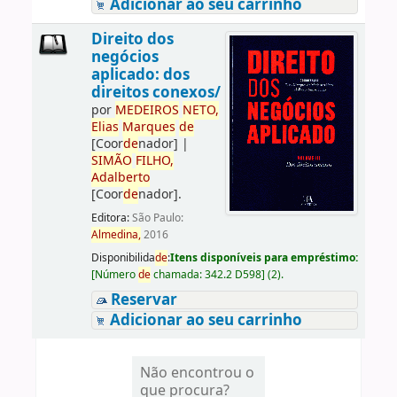
Adicionar ao seu carrinho
Direito dos
negócios
aplicado: dos
direitos conexos/
por
ME
DE
IROS
NETO,
Elias
Marques
de
[Coor
de
nador]
|
SIMÃO
FILHO,
Adalberto
[Coor
de
nador]
.
Editora:
São Paulo:
Almedina,
2016
Disponibilida
de
:
Itens disponíveis para empréstimo:
[
Número
de
chamada:
342.2 D598
]
(2).
Reservar
Adicionar ao seu carrinho
Não encontrou o
que procura?