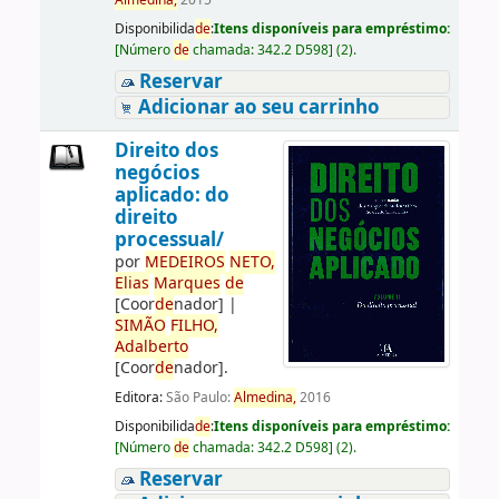
Almedina,
2015
Disponibilida
de
:
Itens disponíveis para empréstimo:
[
Número
de
chamada:
342.2 D598
]
(2).
Reservar
Adicionar ao seu carrinho
Direito dos
negócios
aplicado: do
direito
processual/
por
ME
DE
IROS
NETO,
Elias
Marques
de
[Coor
de
nador]
|
SIMÃO
FILHO,
Adalberto
[Coor
de
nador]
.
Editora:
São Paulo:
Almedina,
2016
Disponibilida
de
:
Itens disponíveis para empréstimo:
[
Número
de
chamada:
342.2 D598
]
(2).
Reservar