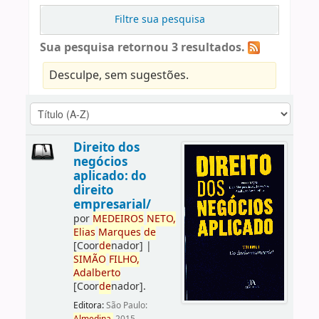
Filtre sua pesquisa
Sua pesquisa retornou 3 resultados.
Desculpe, sem sugestões.
Direito dos
negócios
aplicado: do
direito
empresarial/
por
ME
DE
IROS
NETO,
Elias
Marques
de
[Coor
de
nador]
|
SIMÃO
FILHO,
Adalberto
[Coor
de
nador]
.
Editora:
São Paulo: