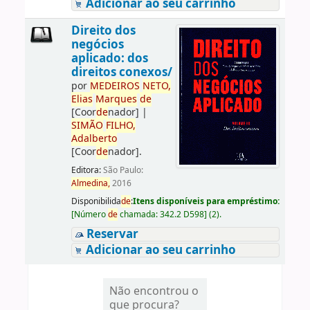
Adicionar ao seu carrinho
Direito dos
negócios
aplicado: dos
direitos conexos/
por
ME
DE
IROS
NETO,
Elias
Marques
de
[Coor
de
nador]
|
SIMÃO
FILHO,
Adalberto
[Coor
de
nador]
.
Editora:
São Paulo:
Almedina,
2016
Disponibilida
de
:
Itens disponíveis para empréstimo:
[
Número
de
chamada:
342.2 D598
]
(2).
Reservar
Adicionar ao seu carrinho
Não encontrou o
que procura?