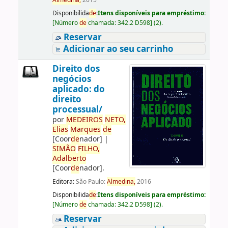
Almedina,
2015
Disponibilida
de
:
Itens disponíveis para empréstimo:
[
Número
de
chamada:
342.2 D598
]
(2).
Reservar
Adicionar ao seu carrinho
Direito dos
negócios
aplicado: do
direito
processual/
por
ME
DE
IROS
NETO,
Elias
Marques
de
[Coor
de
nador]
|
SIMÃO
FILHO,
Adalberto
[Coor
de
nador]
.
Editora:
São Paulo:
Almedina,
2016
Disponibilida
de
:
Itens disponíveis para empréstimo:
[
Número
de
chamada:
342.2 D598
]
(2).
Reservar