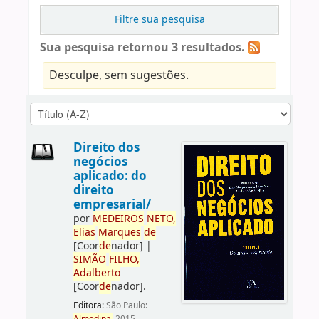
Filtre sua pesquisa
Sua pesquisa retornou 3 resultados.
Desculpe, sem sugestões.
Direito dos
negócios
aplicado: do
direito
empresarial/
por
ME
DE
IROS
NETO,
Elias
Marques
de
[Coor
de
nador]
|
SIMÃO
FILHO,
Adalberto
[Coor
de
nador]
.
Editora:
São Paulo: