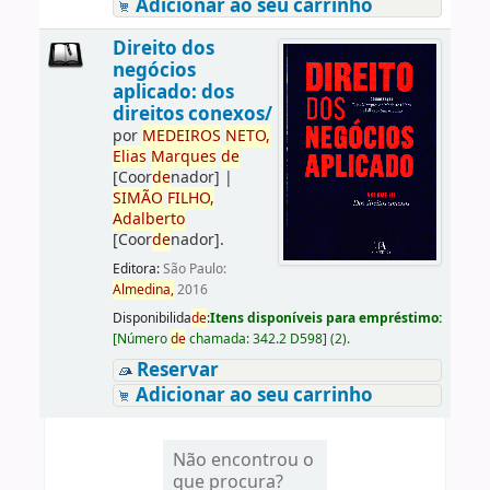
Adicionar ao seu carrinho
Direito dos
negócios
aplicado: dos
direitos conexos/
por
ME
DE
IROS
NETO,
Elias
Marques
de
[Coor
de
nador]
|
SIMÃO
FILHO,
Adalberto
[Coor
de
nador]
.
Editora:
São Paulo:
Almedina,
2016
Disponibilida
de
:
Itens disponíveis para empréstimo:
[
Número
de
chamada:
342.2 D598
]
(2).
Reservar
Adicionar ao seu carrinho
Não encontrou o
que procura?