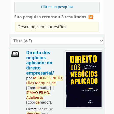
Filtre sua pesquisa
Sua pesquisa retornou 3 resultados.
Desculpe, sem sugestões.
Direito dos
negócios
aplicado: do
direito
empresarial/
por
ME
DE
IROS
NETO,
Elias
Marques
de
[Coor
de
nador]
|
SIMÃO
FILHO,
Adalberto
[Coor
de
nador]
.
Editora:
São Paulo: