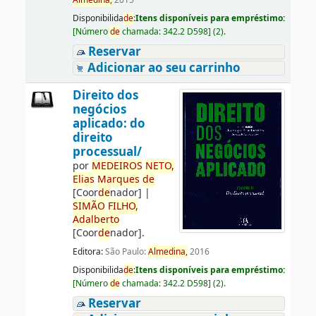
Almedina,
2015
Disponibilida
de
:
Itens disponíveis para empréstimo:
[
Número
de
chamada:
342.2 D598
]
(2).
Reservar
Adicionar ao seu carrinho
Direito dos
negócios
aplicado: do
direito
processual/
por
ME
DE
IROS
NETO,
Elias
Marques
de
[Coor
de
nador]
|
SIMÃO
FILHO,
Adalberto
[Coor
de
nador]
.
Editora:
São Paulo:
Almedina,
2016
Disponibilida
de
:
Itens disponíveis para empréstimo:
[
Número
de
chamada:
342.2 D598
]
(2).
Reservar