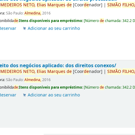
r
ME
DE
IROS
NETO,
Elias
Marques
de
[Coor
de
nador]
|
SIMÃO
FILHO
ora:
São Paulo:
Almedina,
2016
onibilida
de
:
Itens disponíveis para empréstimo:
[
Número
de
chamada:
342.2 
Reservar
Adicionar ao seu carrinho
eito dos negócios aplicado: dos direitos conexos/
r
ME
DE
IROS
NETO,
Elias
Marques
de
[Coor
de
nador]
|
SIMÃO
FILHO
ora:
São Paulo:
Almedina,
2016
onibilida
de
:
Itens disponíveis para empréstimo:
[
Número
de
chamada:
342.2 
Reservar
Adicionar ao seu carrinho