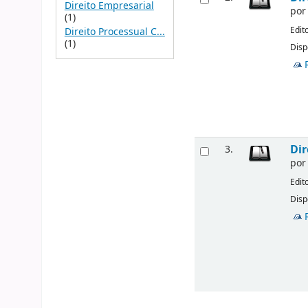
Direito Empresarial
po
(1)
Edit
Direito Processual C...
(1)
Disp
Dir
3.
po
Edit
Disp