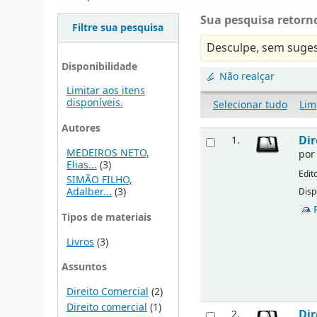
Sua pesquisa retorno
Filtre sua pesquisa
Desculpe, sem suges
Disponibilidade
Não realçar
Limitar aos itens
disponíveis.
Selecionar tudo
Lim
Autores
Dir
1.
MEDEIROS NETO,
po
Elias...
(3)
Edit
SIMÃO FILHO,
Adalber...
(3)
Disp
Tipos de materiais
Livros
(3)
Assuntos
Direito Comercial
(2)
Direito comercial
(1)
Dir
2.