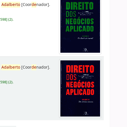
,
Adalberto
[Coor
de
nador]
.
D598
]
(2).
,
Adalberto
[Coor
de
nador]
.
D598
]
(2).