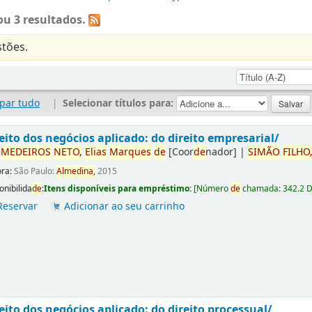
u 3 resultados.
tões.
par tudo
|
Selecionar títulos para:
eito dos negócios aplicado: do direito empresarial/
r
ME
DE
IROS
NETO,
Elias
Marques
de
[Coor
de
nador]
|
SIMÃO
FILHO
ora:
São Paulo:
Almedina,
2015
onibilida
de
:
Itens disponíveis para empréstimo:
[
Número
de
chamada:
342.2 
Reservar
Adicionar ao seu carrinho
eito dos negócios aplicado: do direito processual/