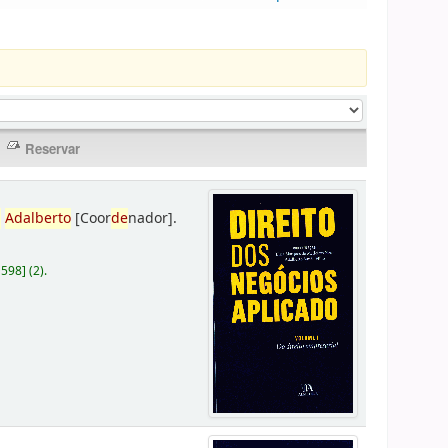
,
Adalberto
[Coor
de
nador]
.
D598
]
(2).