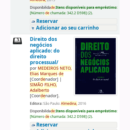
Almedina,
2015
Disponibilida
de
:
Itens disponíveis para empréstimo:
[
Número
de
chamada:
342.2 D598
]
(2).
Reservar
Adicionar ao seu carrinho
Direito dos
negócios
aplicado: do
direito
processual/
por
ME
DE
IROS
NETO,
Elias
Marques
de
[Coor
de
nador]
|
SIMÃO
FILHO,
Adalberto
[Coor
de
nador]
.
Editora:
São Paulo:
Almedina,
2016
Disponibilida
de
:
Itens disponíveis para empréstimo:
[
Número
de
chamada:
342.2 D598
]
(2).
Reservar