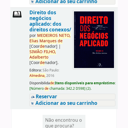
Adicionar ao seu carrinho
Direito dos
negócios
aplicado: dos
direitos conexos/
por
ME
DE
IROS
NETO,
Elias
Marques
de
[Coor
de
nador]
|
SIMÃO
FILHO,
Adalberto
[Coor
de
nador]
.
Editora:
São Paulo:
Almedina,
2016
Disponibilida
de
:
Itens disponíveis para empréstimo:
[
Número
de
chamada:
342.2 D598
]
(2).
Reservar
Adicionar ao seu carrinho
Não encontrou o
que procura?