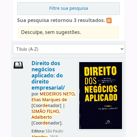
Filtre sua pesquisa
Sua pesquisa retornou 3 resultados.
Desculpe, sem sugestões.
Direito dos
negócios
aplicado: do
direito
empresarial/
por
ME
DE
IROS
NETO,
Elias
Marques
de
[Coor
de
nador]
|
SIMÃO
FILHO,
Adalberto
[Coor
de
nador]
.
Editora:
São Paulo: