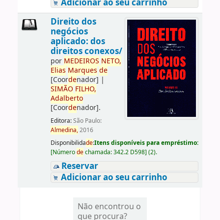
Adicionar ao seu carrinho
Direito dos
negócios
aplicado: dos
direitos conexos/
por
ME
DE
IROS
NETO,
Elias
Marques
de
[Coor
de
nador]
|
SIMÃO
FILHO,
Adalberto
[Coor
de
nador]
.
Editora:
São Paulo:
Almedina,
2016
Disponibilida
de
:
Itens disponíveis para empréstimo:
[
Número
de
chamada:
342.2 D598
]
(2).
Reservar
Adicionar ao seu carrinho
Não encontrou o
que procura?