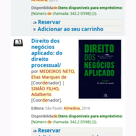
Almedina,
2015
Disponibilida
de
:
Itens disponíveis para empréstimo:
[
Número
de
chamada:
342.2 D598
]
(2).
Reservar
Adicionar ao seu carrinho
Direito dos
negócios
aplicado: do
direito
processual/
por
ME
DE
IROS
NETO,
Elias
Marques
de
[Coor
de
nador]
|
SIMÃO
FILHO,
Adalberto
[Coor
de
nador]
.
Editora:
São Paulo:
Almedina,
2016
Disponibilida
de
:
Itens disponíveis para empréstimo:
[
Número
de
chamada:
342.2 D598
]
(2).
Reservar