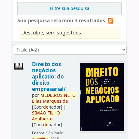
Filtre sua pesquisa
Sua pesquisa retornou 3 resultados.
Desculpe, sem sugestões.
Direito dos
negócios
aplicado: do
direito
empresarial/
por
ME
DE
IROS
NETO,
Elias
Marques
de
[Coor
de
nador]
|
SIMÃO
FILHO,
Adalberto
[Coor
de
nador]
.
Editora:
São Paulo: