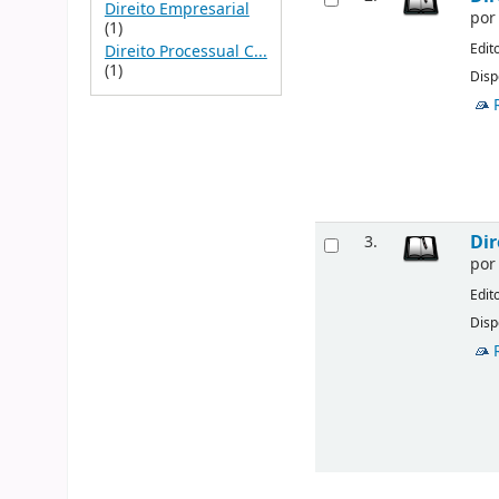
Direito Empresarial
po
(1)
Edit
Direito Processual C...
(1)
Disp
Dir
3.
po
Edit
Disp