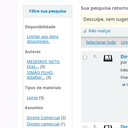
Sua pesquisa retorno
Filtre sua pesquisa
Desculpe, sem suges
Disponibilidade
Não realçar
Limitar aos itens
disponíveis.
Selecionar tudo
Lim
Autores
Dir
1.
MEDEIROS NETO,
po
Elias...
(3)
Edit
SIMÃO FILHO,
Adalber...
(3)
Disp
Tipos de materiais
Livros
(3)
Assuntos
Direito Comercial
(2)
Direito comercial
(1)
Dir
2.