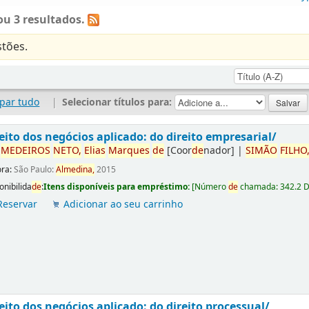
u 3 resultados.
tões.
par tudo
|
Selecionar títulos para:
eito dos negócios aplicado: do direito empresarial/
r
ME
DE
IROS
NETO,
Elias
Marques
de
[Coor
de
nador]
|
SIMÃO
FILHO
ora:
São Paulo:
Almedina,
2015
onibilida
de
:
Itens disponíveis para empréstimo:
[
Número
de
chamada:
342.2 
Reservar
Adicionar ao seu carrinho
eito dos negócios aplicado: do direito processual/