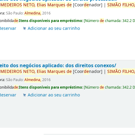
r
ME
DE
IROS
NETO,
Elias
Marques
de
[Coor
de
nador]
|
SIMÃO
FILHO
ora:
São Paulo:
Almedina,
2016
onibilida
de
:
Itens disponíveis para empréstimo:
[
Número
de
chamada:
342.2 
Reservar
Adicionar ao seu carrinho
eito dos negócios aplicado: dos direitos conexos/
r
ME
DE
IROS
NETO,
Elias
Marques
de
[Coor
de
nador]
|
SIMÃO
FILHO
ora:
São Paulo:
Almedina,
2016
onibilida
de
:
Itens disponíveis para empréstimo:
[
Número
de
chamada:
342.2 
Reservar
Adicionar ao seu carrinho