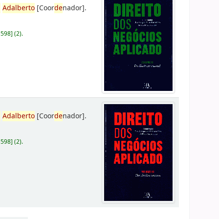
,
Adalberto
[Coor
de
nador]
.
D598
]
(2).
,
Adalberto
[Coor
de
nador]
.
D598
]
(2).