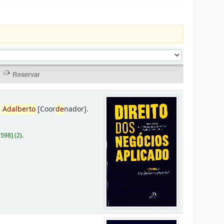
,
Adalberto
[Coor
de
nador]
.
D598
]
(2).