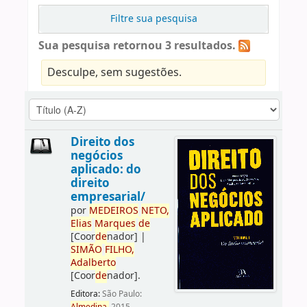
Filtre sua pesquisa
Sua pesquisa retornou 3 resultados.
Desculpe, sem sugestões.
Direito dos
negócios
aplicado: do
direito
empresarial/
por
ME
DE
IROS
NETO,
Elias
Marques
de
[Coor
de
nador]
|
SIMÃO
FILHO,
Adalberto
[Coor
de
nador]
.
Editora:
São Paulo: