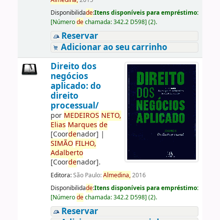
Almedina,
2015
Disponibilida
de
:
Itens disponíveis para empréstimo:
[
Número
de
chamada:
342.2 D598
]
(2).
Reservar
Adicionar ao seu carrinho
Direito dos
negócios
aplicado: do
direito
processual/
por
ME
DE
IROS
NETO,
Elias
Marques
de
[Coor
de
nador]
|
SIMÃO
FILHO,
Adalberto
[Coor
de
nador]
.
Editora:
São Paulo:
Almedina,
2016
Disponibilida
de
:
Itens disponíveis para empréstimo:
[
Número
de
chamada:
342.2 D598
]
(2).
Reservar