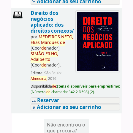
Adicionar ao seu carrinho
Direito dos
negócios
aplicado: dos
direitos conexos/
por
ME
DE
IROS
NETO,
Elias
Marques
de
[Coor
de
nador]
|
SIMÃO
FILHO,
Adalberto
[Coor
de
nador]
.
Editora:
São Paulo:
Almedina,
2016
Disponibilida
de
:
Itens disponíveis para empréstimo:
[
Número
de
chamada:
342.2 D598
]
(2).
Reservar
Adicionar ao seu carrinho
Não encontrou o
que procura?