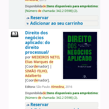
Almedina,
2015
Disponibilida
de
:
Itens disponíveis para empréstimo:
[
Número
de
chamada:
342.2 D598
]
(2).
Reservar
Adicionar ao seu carrinho
Direito dos
negócios
aplicado: do
direito
processual/
por
ME
DE
IROS
NETO,
Elias
Marques
de
[Coor
de
nador]
|
SIMÃO
FILHO,
Adalberto
[Coor
de
nador]
.
Editora:
São Paulo:
Almedina,
2016
Disponibilida
de
:
Itens disponíveis para empréstimo:
[
Número
de
chamada:
342.2 D598
]
(2).
Reservar