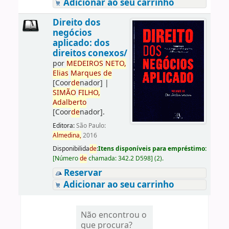
Adicionar ao seu carrinho
Direito dos
negócios
aplicado: dos
direitos conexos/
por
ME
DE
IROS
NETO,
Elias
Marques
de
[Coor
de
nador]
|
SIMÃO
FILHO,
Adalberto
[Coor
de
nador]
.
Editora:
São Paulo:
Almedina,
2016
Disponibilida
de
:
Itens disponíveis para empréstimo:
[
Número
de
chamada:
342.2 D598
]
(2).
Reservar
Adicionar ao seu carrinho
Não encontrou o
que procura?