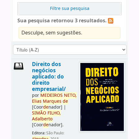
Filtre sua pesquisa
Sua pesquisa retornou 3 resultados.
Desculpe, sem sugestões.
Direito dos
negócios
aplicado: do
direito
empresarial/
por
ME
DE
IROS
NETO,
Elias
Marques
de
[Coor
de
nador]
|
SIMÃO
FILHO,
Adalberto
[Coor
de
nador]
.
Editora:
São Paulo: