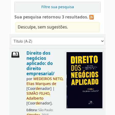
Filtre sua pesquisa
Sua pesquisa retornou 3 resultados.
Desculpe, sem sugestões.
Direito dos
negócios
aplicado: do
direito
empresarial/
por
ME
DE
IROS
NETO,
Elias
Marques
de
[Coor
de
nador]
|
SIMÃO
FILHO,
Adalberto
[Coor
de
nador]
.
Editora:
São Paulo: