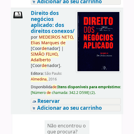
Adicionar ao seu carrinho
Direito dos
negócios
aplicado: dos
direitos conexos/
por
ME
DE
IROS
NETO,
Elias
Marques
de
[Coor
de
nador]
|
SIMÃO
FILHO,
Adalberto
[Coor
de
nador]
.
Editora:
São Paulo:
Almedina,
2016
Disponibilida
de
:
Itens disponíveis para empréstimo:
[
Número
de
chamada:
342.2 D598
]
(2).
Reservar
Adicionar ao seu carrinho
Não encontrou o
que procura?