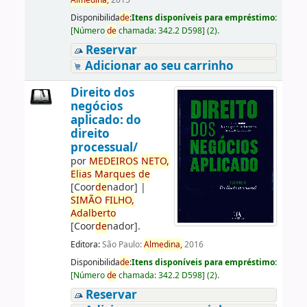
Almedina,
2015
Disponibilida
de
:
Itens disponíveis para empréstimo:
[
Número
de
chamada:
342.2 D598
]
(2).
Reservar
Adicionar ao seu carrinho
Direito dos
negócios
aplicado: do
direito
processual/
por
ME
DE
IROS
NETO,
Elias
Marques
de
[Coor
de
nador]
|
SIMÃO
FILHO,
Adalberto
[Coor
de
nador]
.
Editora:
São Paulo:
Almedina,
2016
Disponibilida
de
:
Itens disponíveis para empréstimo:
[
Número
de
chamada:
342.2 D598
]
(2).
Reservar