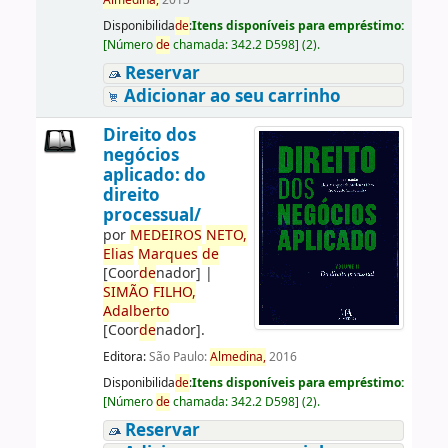
Almedina,
2015
Disponibilida
de
:
Itens disponíveis para empréstimo:
[
Número
de
chamada:
342.2 D598
]
(2).
Reservar
Adicionar ao seu carrinho
Direito dos
negócios
aplicado: do
direito
processual/
por
ME
DE
IROS
NETO,
Elias
Marques
de
[Coor
de
nador]
|
SIMÃO
FILHO,
Adalberto
[Coor
de
nador]
.
Editora:
São Paulo:
Almedina,
2016
Disponibilida
de
:
Itens disponíveis para empréstimo:
[
Número
de
chamada:
342.2 D598
]
(2).
Reservar