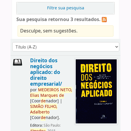
Filtre sua pesquisa
Sua pesquisa retornou 3 resultados.
Desculpe, sem sugestões.
Direito dos
negócios
aplicado: do
direito
empresarial/
por
ME
DE
IROS
NETO,
Elias
Marques
de
[Coor
de
nador]
|
SIMÃO
FILHO,
Adalberto
[Coor
de
nador]
.
Editora:
São Paulo: