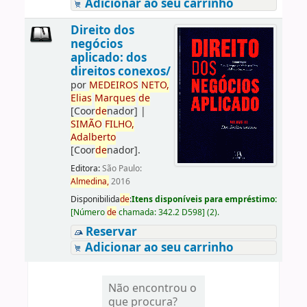
Adicionar ao seu carrinho
Direito dos
negócios
aplicado: dos
direitos conexos/
por
ME
DE
IROS
NETO,
Elias
Marques
de
[Coor
de
nador]
|
SIMÃO
FILHO,
Adalberto
[Coor
de
nador]
.
Editora:
São Paulo:
Almedina,
2016
Disponibilida
de
:
Itens disponíveis para empréstimo:
[
Número
de
chamada:
342.2 D598
]
(2).
Reservar
Adicionar ao seu carrinho
Não encontrou o
que procura?