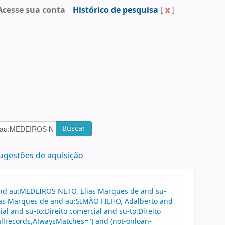
Acesse sua conta
Histórico de pesquisa
[
x
]
Buscar
ugestões de aquisição
 and au:MEDEIROS NETO, Elias Marques de and su-
ias Marques de and au:SIMÃO FILHO, Adalberto and
l and su-to:Direito comercial and su-to:Direito
lrecords,AlwaysMatches='') and (not-onloan-