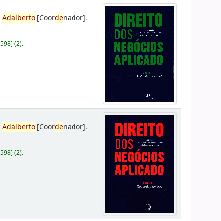
,
Adalberto
[Coor
de
nador]
.
D598
]
(2).
,
Adalberto
[Coor
de
nador]
.
D598
]
(2).