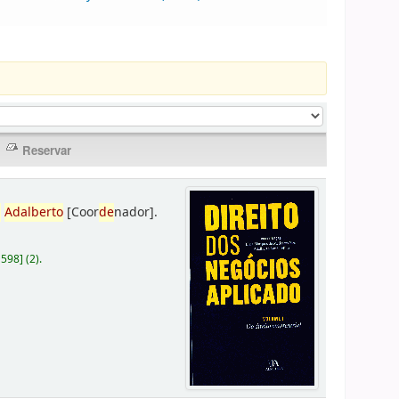
,
Adalberto
[Coor
de
nador]
.
D598
]
(2).