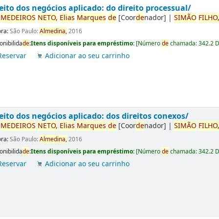
eito dos negócios aplicado: do direito processual/
r
ME
DE
IROS
NETO,
Elias
Marques
de
[Coor
de
nador]
|
SIMÃO
FILHO
ora:
São Paulo:
Almedina,
2016
onibilida
de
:
Itens disponíveis para empréstimo:
[
Número
de
chamada:
342.2 
Reservar
Adicionar ao seu carrinho
eito dos negócios aplicado: dos direitos conexos/
r
ME
DE
IROS
NETO,
Elias
Marques
de
[Coor
de
nador]
|
SIMÃO
FILHO
ora:
São Paulo:
Almedina,
2016
onibilida
de
:
Itens disponíveis para empréstimo:
[
Número
de
chamada:
342.2 
Reservar
Adicionar ao seu carrinho