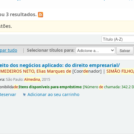
u 3 resultados.
tões.
par tudo
|
Selecionar títulos para:
eito dos negócios aplicado: do direito empresarial/
r
ME
DE
IROS
NETO,
Elias
Marques
de
[Coor
de
nador]
|
SIMÃO
FILHO
ora:
São Paulo:
Almedina,
2015
onibilida
de
:
Itens disponíveis para empréstimo:
[
Número
de
chamada:
342.2 
Reservar
Adicionar ao seu carrinho