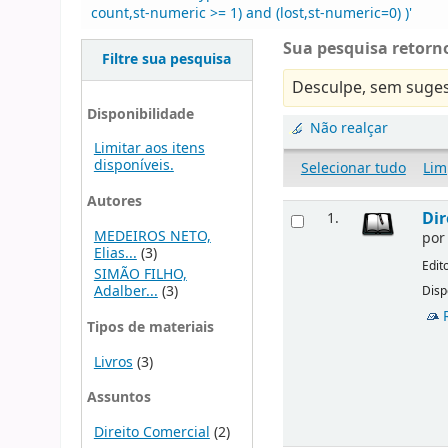
count,st-numeric >= 1) and (lost,st-numeric=0) )'
Sua pesquisa retorno
Filtre sua pesquisa
Desculpe, sem suges
Disponibilidade
Não realçar
Limitar aos itens
disponíveis.
Selecionar tudo
Lim
Autores
Dir
1.
MEDEIROS NETO,
po
Elias...
(3)
Edit
SIMÃO FILHO,
Adalber...
(3)
Disp
Tipos de materiais
Livros
(3)
Assuntos
Direito Comercial
(2)