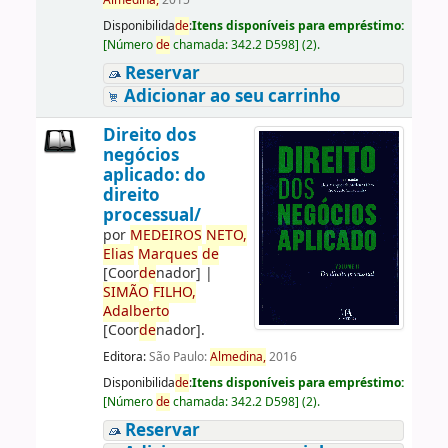
Almedina,
2015
Disponibilida
de
:
Itens disponíveis para empréstimo:
[
Número
de
chamada:
342.2 D598
]
(2).
Reservar
Adicionar ao seu carrinho
Direito dos
negócios
aplicado: do
direito
processual/
por
ME
DE
IROS
NETO,
Elias
Marques
de
[Coor
de
nador]
|
SIMÃO
FILHO,
Adalberto
[Coor
de
nador]
.
Editora:
São Paulo:
Almedina,
2016
Disponibilida
de
:
Itens disponíveis para empréstimo:
[
Número
de
chamada:
342.2 D598
]
(2).
Reservar