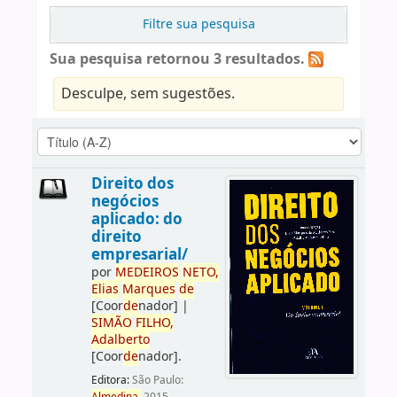
Filtre sua pesquisa
Sua pesquisa retornou 3 resultados.
Desculpe, sem sugestões.
Direito dos
negócios
aplicado: do
direito
empresarial/
por
ME
DE
IROS
NETO,
Elias
Marques
de
[Coor
de
nador]
|
SIMÃO
FILHO,
Adalberto
[Coor
de
nador]
.
Editora:
São Paulo: