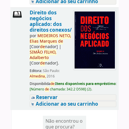
Adicionar ao seu carrinho
Direito dos
negócios
aplicado: dos
direitos conexos/
por
ME
DE
IROS
NETO,
Elias
Marques
de
[Coor
de
nador]
|
SIMÃO
FILHO,
Adalberto
[Coor
de
nador]
.
Editora:
São Paulo:
Almedina,
2016
Disponibilida
de
:
Itens disponíveis para empréstimo:
[
Número
de
chamada:
342.2 D598
]
(2).
Reservar
Adicionar ao seu carrinho
Não encontrou o
que procura?