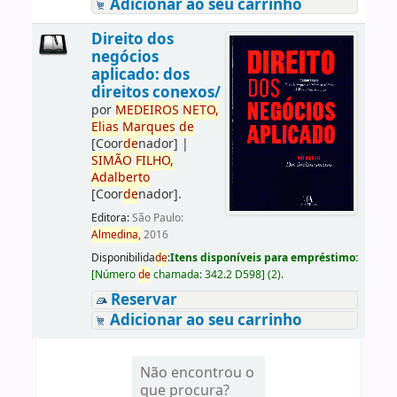
Adicionar ao seu carrinho
Direito dos
negócios
aplicado: dos
direitos conexos/
por
ME
DE
IROS
NETO,
Elias
Marques
de
[Coor
de
nador]
|
SIMÃO
FILHO,
Adalberto
[Coor
de
nador]
.
Editora:
São Paulo:
Almedina,
2016
Disponibilida
de
:
Itens disponíveis para empréstimo:
[
Número
de
chamada:
342.2 D598
]
(2).
Reservar
Adicionar ao seu carrinho
Não encontrou o
que procura?