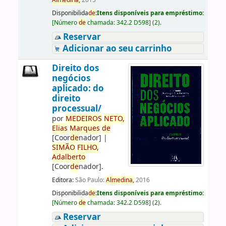
Almedina,
2015
Disponibilida
de
:
Itens disponíveis para empréstimo:
[
Número
de
chamada:
342.2 D598
]
(2).
Reservar
Adicionar ao seu carrinho
Direito dos
negócios
aplicado: do
direito
processual/
por
ME
DE
IROS
NETO,
Elias
Marques
de
[Coor
de
nador]
|
SIMÃO
FILHO,
Adalberto
[Coor
de
nador]
.
Editora:
São Paulo:
Almedina,
2016
Disponibilida
de
:
Itens disponíveis para empréstimo:
[
Número
de
chamada:
342.2 D598
]
(2).
Reservar