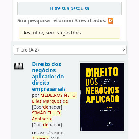
Filtre sua pesquisa
Sua pesquisa retornou 3 resultados.
Desculpe, sem sugestões.
Direito dos
negócios
aplicado: do
direito
empresarial/
por
ME
DE
IROS
NETO,
Elias
Marques
de
[Coor
de
nador]
|
SIMÃO
FILHO,
Adalberto
[Coor
de
nador]
.
Editora:
São Paulo: