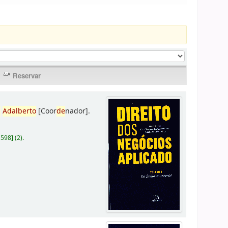
,
Adalberto
[Coor
de
nador]
.
D598
]
(2).