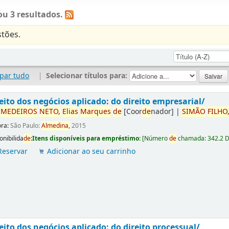
u 3 resultados.
tões.
par tudo
|
Selecionar títulos para:
eito dos negócios aplicado: do direito empresarial/
r
ME
DE
IROS
NETO,
Elias
Marques
de
[Coor
de
nador]
|
SIMÃO
FILHO
ora:
São Paulo:
Almedina,
2015
onibilida
de
:
Itens disponíveis para empréstimo:
[
Número
de
chamada:
342.2 
Reservar
Adicionar ao seu carrinho
eito dos negócios aplicado: do direito processual/