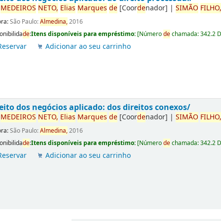
r
ME
DE
IROS
NETO,
Elias
Marques
de
[Coor
de
nador]
|
SIMÃO
FILHO
ora:
São Paulo:
Almedina,
2016
onibilida
de
:
Itens disponíveis para empréstimo:
[
Número
de
chamada:
342.2 
Reservar
Adicionar ao seu carrinho
eito dos negócios aplicado: dos direitos conexos/
r
ME
DE
IROS
NETO,
Elias
Marques
de
[Coor
de
nador]
|
SIMÃO
FILHO
ora:
São Paulo:
Almedina,
2016
onibilida
de
:
Itens disponíveis para empréstimo:
[
Número
de
chamada:
342.2 
Reservar
Adicionar ao seu carrinho