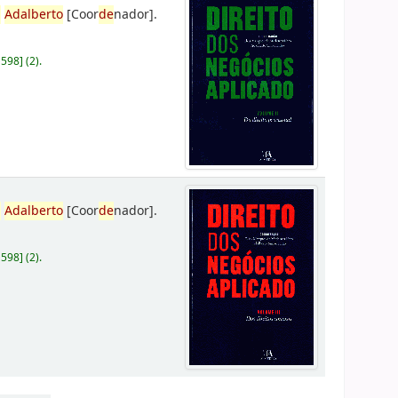
,
Adalberto
[Coor
de
nador]
.
D598
]
(2).
,
Adalberto
[Coor
de
nador]
.
D598
]
(2).