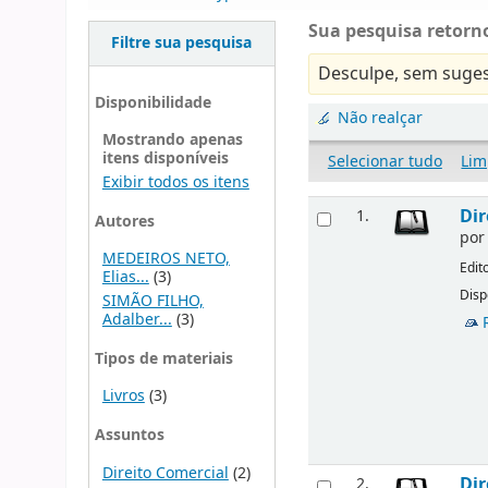
Sua pesquisa retorno
Filtre sua pesquisa
Desculpe, sem suges
Disponibilidade
Não realçar
Mostrando apenas
itens disponíveis
Selecionar tudo
Lim
Exibir todos os itens
Dir
1.
Autores
po
MEDEIROS NETO,
Edit
Elias...
(3)
Disp
SIMÃO FILHO,
Adalber...
(3)
Tipos de materiais
Livros
(3)
Assuntos
Direito Comercial
(2)
Dir
2.