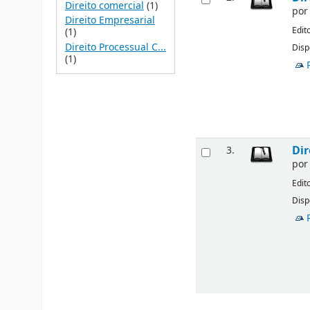
Direito comercial
(1)
po
Direito Empresarial
Edit
(1)
Direito Processual C...
Disp
(1)
Dir
3.
po
Edit
Disp