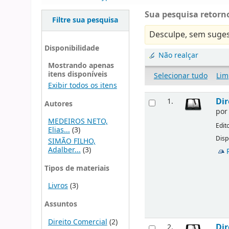
Sua pesquisa retorno
Filtre sua pesquisa
Desculpe, sem suges
Disponibilidade
Não realçar
Mostrando apenas
itens disponíveis
Selecionar tudo
Lim
Exibir todos os itens
Dir
1.
Autores
po
MEDEIROS NETO,
Edit
Elias...
(3)
Disp
SIMÃO FILHO,
Adalber...
(3)
Tipos de materiais
Livros
(3)
Assuntos
Direito Comercial
(2)
Dir
2.