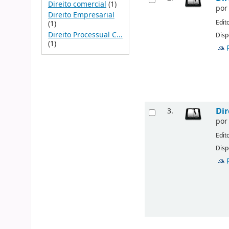
Direito comercial
(1)
po
Direito Empresarial
Edit
(1)
Direito Processual C...
Disp
(1)
Dir
3.
po
Edit
Disp