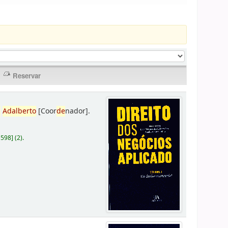
,
Adalberto
[Coor
de
nador]
.
D598
]
(2).