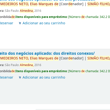
r
ME
DE
IROS
NETO,
Elias
Marques
de
[Coor
de
nador]
|
SIMÃO
FILHO
ora:
São Paulo:
Almedina,
2016
onibilida
de
:
Itens disponíveis para empréstimo:
[
Número
de
chamada:
342.2 
Reservar
Adicionar ao seu carrinho
eito dos negócios aplicado: dos direitos conexos/
r
ME
DE
IROS
NETO,
Elias
Marques
de
[Coor
de
nador]
|
SIMÃO
FILHO
ora:
São Paulo:
Almedina,
2016
onibilida
de
:
Itens disponíveis para empréstimo:
[
Número
de
chamada:
342.2 
Reservar
Adicionar ao seu carrinho