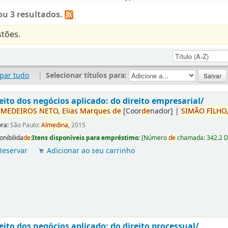
u 3 resultados.
tões.
par tudo
|
Selecionar títulos para:
eito dos negócios aplicado: do direito empresarial/
r
ME
DE
IROS
NETO,
Elias
Marques
de
[Coor
de
nador]
|
SIMÃO
FILHO
ora:
São Paulo:
Almedina,
2015
onibilida
de
:
Itens disponíveis para empréstimo:
[
Número
de
chamada:
342.2 
Reservar
Adicionar ao seu carrinho
eito dos negócios aplicado: do direito processual/