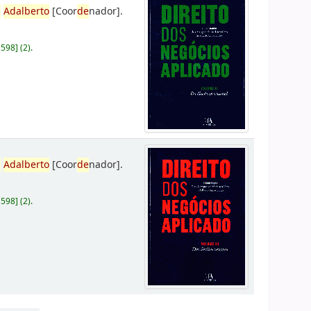
,
Adalberto
[Coor
de
nador]
.
D598
]
(2).
,
Adalberto
[Coor
de
nador]
.
D598
]
(2).