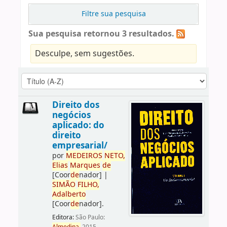
Filtre sua pesquisa
Sua pesquisa retornou 3 resultados.
Desculpe, sem sugestões.
Direito dos
negócios
aplicado: do
direito
empresarial/
por
ME
DE
IROS
NETO,
Elias
Marques
de
[Coor
de
nador]
|
SIMÃO
FILHO,
Adalberto
[Coor
de
nador]
.
Editora:
São Paulo: