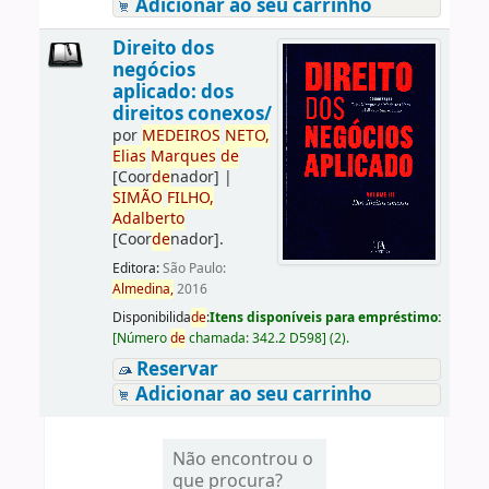
Adicionar ao seu carrinho
Direito dos
negócios
aplicado: dos
direitos conexos/
por
ME
DE
IROS
NETO,
Elias
Marques
de
[Coor
de
nador]
|
SIMÃO
FILHO,
Adalberto
[Coor
de
nador]
.
Editora:
São Paulo:
Almedina,
2016
Disponibilida
de
:
Itens disponíveis para empréstimo:
[
Número
de
chamada:
342.2 D598
]
(2).
Reservar
Adicionar ao seu carrinho
Não encontrou o
que procura?