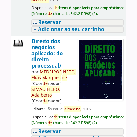
Almedina,
2015
Disponibilida
de
:
Itens disponíveis para empréstimo:
[
Número
de
chamada:
342.2 D598
]
(2).
Reservar
Adicionar ao seu carrinho
Direito dos
negócios
aplicado: do
direito
processual/
por
ME
DE
IROS
NETO,
Elias
Marques
de
[Coor
de
nador]
|
SIMÃO
FILHO,
Adalberto
[Coor
de
nador]
.
Editora:
São Paulo:
Almedina,
2016
Disponibilida
de
:
Itens disponíveis para empréstimo:
[
Número
de
chamada:
342.2 D598
]
(2).
Reservar