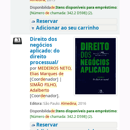
Almedina,
2015
Disponibilida
de
:
Itens disponíveis para empréstimo:
[
Número
de
chamada:
342.2 D598
]
(2).
Reservar
Adicionar ao seu carrinho
Direito dos
negócios
aplicado: do
direito
processual/
por
ME
DE
IROS
NETO,
Elias
Marques
de
[Coor
de
nador]
|
SIMÃO
FILHO,
Adalberto
[Coor
de
nador]
.
Editora:
São Paulo:
Almedina,
2016
Disponibilida
de
:
Itens disponíveis para empréstimo:
[
Número
de
chamada:
342.2 D598
]
(2).
Reservar