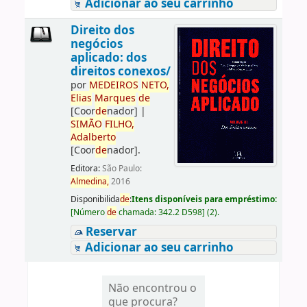
Adicionar ao seu carrinho
Direito dos
negócios
aplicado: dos
direitos conexos/
por
ME
DE
IROS
NETO,
Elias
Marques
de
[Coor
de
nador]
|
SIMÃO
FILHO,
Adalberto
[Coor
de
nador]
.
Editora:
São Paulo:
Almedina,
2016
Disponibilida
de
:
Itens disponíveis para empréstimo:
[
Número
de
chamada:
342.2 D598
]
(2).
Reservar
Adicionar ao seu carrinho
Não encontrou o
que procura?