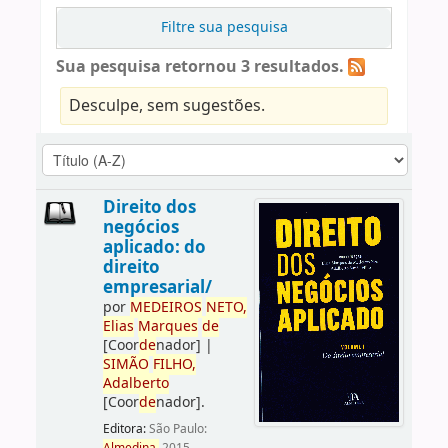
Filtre sua pesquisa
Sua pesquisa retornou 3 resultados.
Desculpe, sem sugestões.
Direito dos
negócios
aplicado: do
direito
empresarial/
por
ME
DE
IROS
NETO,
Elias
Marques
de
[Coor
de
nador]
|
SIMÃO
FILHO,
Adalberto
[Coor
de
nador]
.
Editora:
São Paulo: