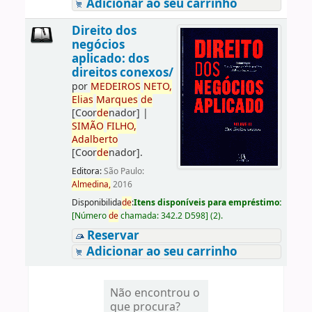
Adicionar ao seu carrinho
Direito dos
negócios
aplicado: dos
direitos conexos/
por
ME
DE
IROS
NETO,
Elias
Marques
de
[Coor
de
nador]
|
SIMÃO
FILHO,
Adalberto
[Coor
de
nador]
.
Editora:
São Paulo:
Almedina,
2016
Disponibilida
de
:
Itens disponíveis para empréstimo:
[
Número
de
chamada:
342.2 D598
]
(2).
Reservar
Adicionar ao seu carrinho
Não encontrou o
que procura?