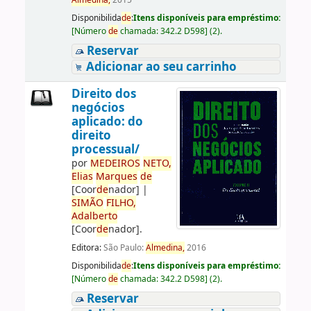
Almedina,
2015
Disponibilida
de
:
Itens disponíveis para empréstimo:
[
Número
de
chamada:
342.2 D598
]
(2).
Reservar
Adicionar ao seu carrinho
Direito dos
negócios
aplicado: do
direito
processual/
por
ME
DE
IROS
NETO,
Elias
Marques
de
[Coor
de
nador]
|
SIMÃO
FILHO,
Adalberto
[Coor
de
nador]
.
Editora:
São Paulo:
Almedina,
2016
Disponibilida
de
:
Itens disponíveis para empréstimo:
[
Número
de
chamada:
342.2 D598
]
(2).
Reservar