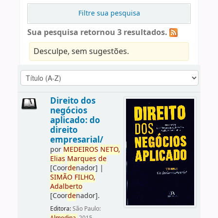
Filtre sua pesquisa
Sua pesquisa retornou 3 resultados.
Desculpe, sem sugestões.
Direito dos
negócios
aplicado: do
direito
empresarial/
por
ME
DE
IROS
NETO,
Elias
Marques
de
[Coor
de
nador]
|
SIMÃO
FILHO,
Adalberto
[Coor
de
nador]
.
Editora:
São Paulo: