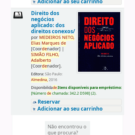
Adicionar ao seu carrinho
Direito dos
negócios
aplicado: dos
direitos conexos/
por
ME
DE
IROS
NETO,
Elias
Marques
de
[Coor
de
nador]
|
SIMÃO
FILHO,
Adalberto
[Coor
de
nador]
.
Editora:
São Paulo:
Almedina,
2016
Disponibilida
de
:
Itens disponíveis para empréstimo:
[
Número
de
chamada:
342.2 D598
]
(2).
Reservar
Adicionar ao seu carrinho
Não encontrou o
que procura?