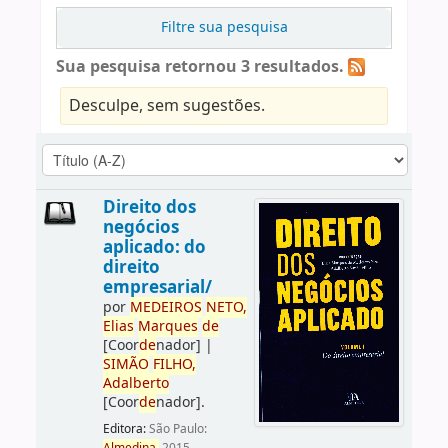
Filtre sua pesquisa
Sua pesquisa retornou 3 resultados.
Desculpe, sem sugestões.
Direito dos
negócios
aplicado: do
direito
empresarial/
por
ME
DE
IROS
NETO,
Elias
Marques
de
[Coor
de
nador]
|
SIMÃO
FILHO,
Adalberto
[Coor
de
nador]
.
Editora:
São Paulo: