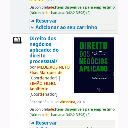
Almedina,
2015
Disponibilida
de
:
Itens disponíveis para empréstimo:
[
Número
de
chamada:
342.2 D598
]
(2).
Reservar
Adicionar ao seu carrinho
Direito dos
negócios
aplicado: do
direito
processual/
por
ME
DE
IROS
NETO,
Elias
Marques
de
[Coor
de
nador]
|
SIMÃO
FILHO,
Adalberto
[Coor
de
nador]
.
Editora:
São Paulo:
Almedina,
2016
Disponibilida
de
:
Itens disponíveis para empréstimo:
[
Número
de
chamada:
342.2 D598
]
(2).
Reservar