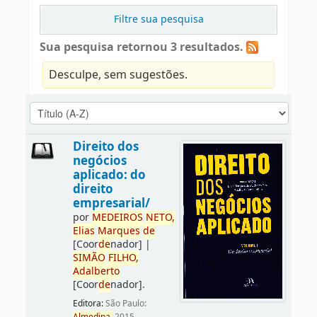
Filtre sua pesquisa
Sua pesquisa retornou 3 resultados.
Desculpe, sem sugestões.
Direito dos
negócios
aplicado: do
direito
empresarial/
por
ME
DE
IROS
NETO,
Elias
Marques
de
[Coor
de
nador]
|
SIMÃO
FILHO,
Adalberto
[Coor
de
nador]
.
Editora:
São Paulo: