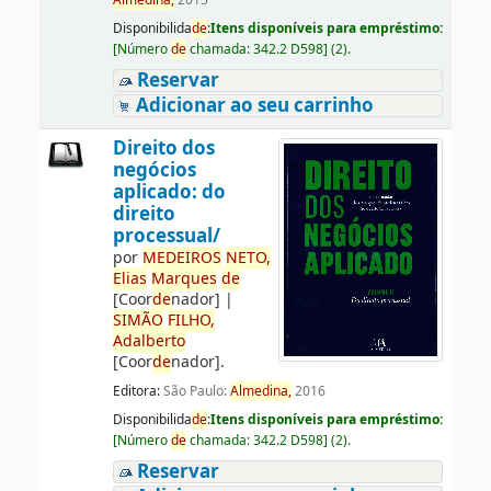
Almedina,
2015
Disponibilida
de
:
Itens disponíveis para empréstimo:
[
Número
de
chamada:
342.2 D598
]
(2).
Reservar
Adicionar ao seu carrinho
Direito dos
negócios
aplicado: do
direito
processual/
por
ME
DE
IROS
NETO,
Elias
Marques
de
[Coor
de
nador]
|
SIMÃO
FILHO,
Adalberto
[Coor
de
nador]
.
Editora:
São Paulo:
Almedina,
2016
Disponibilida
de
:
Itens disponíveis para empréstimo:
[
Número
de
chamada:
342.2 D598
]
(2).
Reservar