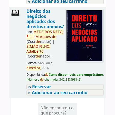
Adicionar ao seu carrinho
Direito dos
negócios
aplicado: dos
direitos conexos/
por
ME
DE
IROS
NETO,
Elias
Marques
de
[Coor
de
nador]
|
SIMÃO
FILHO,
Adalberto
[Coor
de
nador]
.
Editora:
São Paulo:
Almedina,
2016
Disponibilida
de
:
Itens disponíveis para empréstimo:
[
Número
de
chamada:
342.2 D598
]
(2).
Reservar
Adicionar ao seu carrinho
Não encontrou o
que procura?