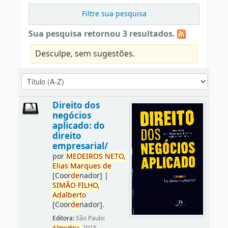
Filtre sua pesquisa
Sua pesquisa retornou 3 resultados.
Desculpe, sem sugestões.
Direito dos
negócios
aplicado: do
direito
empresarial/
por
ME
DE
IROS
NETO,
Elias
Marques
de
[Coor
de
nador]
|
SIMÃO
FILHO,
Adalberto
[Coor
de
nador]
.
Editora:
São Paulo: