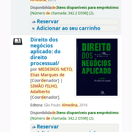
Almedina,
2015
Disponibilida
de
:
Itens disponíveis para empréstimo:
[
Número
de
chamada:
342.2 D598
]
(2).
Reservar
Adicionar ao seu carrinho
Direito dos
negócios
aplicado: do
direito
processual/
por
ME
DE
IROS
NETO,
Elias
Marques
de
[Coor
de
nador]
|
SIMÃO
FILHO,
Adalberto
[Coor
de
nador]
.
Editora:
São Paulo:
Almedina,
2016
Disponibilida
de
:
Itens disponíveis para empréstimo:
[
Número
de
chamada:
342.2 D598
]
(2).
Reservar