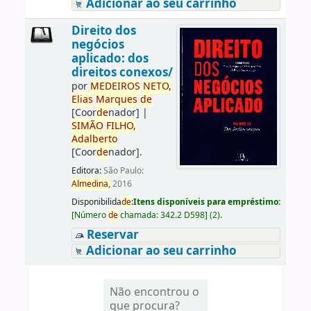
Adicionar ao seu carrinho
Direito dos
negócios
aplicado: dos
direitos conexos/
por
ME
DE
IROS
NETO,
Elias
Marques
de
[Coor
de
nador]
|
SIMÃO
FILHO,
Adalberto
[Coor
de
nador]
.
Editora:
São Paulo:
Almedina,
2016
Disponibilida
de
:
Itens disponíveis para empréstimo:
[
Número
de
chamada:
342.2 D598
]
(2).
Reservar
Adicionar ao seu carrinho
Não encontrou o
que procura?