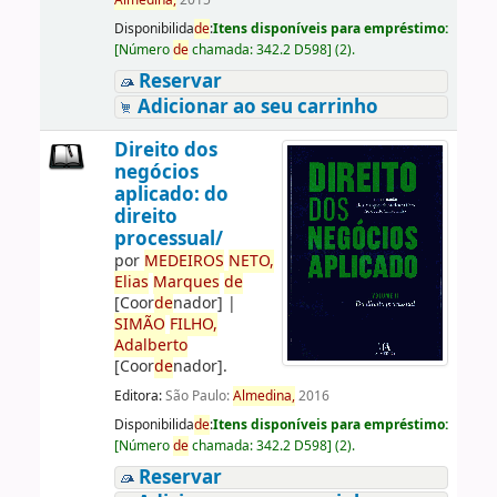
Almedina,
2015
Disponibilida
de
:
Itens disponíveis para empréstimo:
[
Número
de
chamada:
342.2 D598
]
(2).
Reservar
Adicionar ao seu carrinho
Direito dos
negócios
aplicado: do
direito
processual/
por
ME
DE
IROS
NETO,
Elias
Marques
de
[Coor
de
nador]
|
SIMÃO
FILHO,
Adalberto
[Coor
de
nador]
.
Editora:
São Paulo:
Almedina,
2016
Disponibilida
de
:
Itens disponíveis para empréstimo:
[
Número
de
chamada:
342.2 D598
]
(2).
Reservar