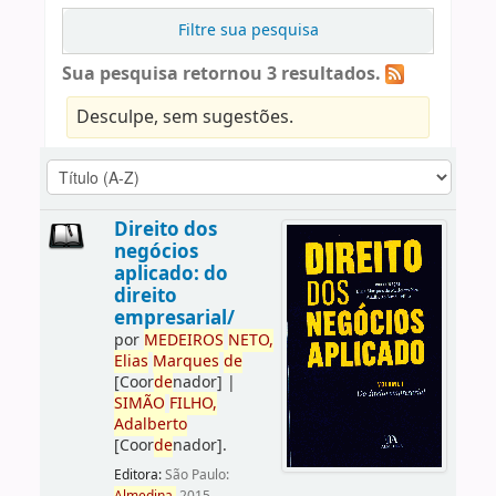
Filtre sua pesquisa
Sua pesquisa retornou 3 resultados.
Desculpe, sem sugestões.
Direito dos
negócios
aplicado: do
direito
empresarial/
por
ME
DE
IROS
NETO,
Elias
Marques
de
[Coor
de
nador]
|
SIMÃO
FILHO,
Adalberto
[Coor
de
nador]
.
Editora:
São Paulo: