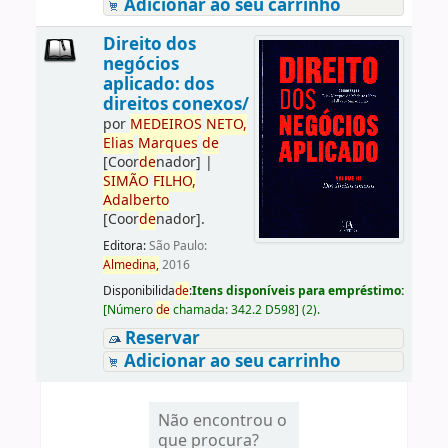
Adicionar ao seu carrinho
Direito dos
negócios
aplicado: dos
direitos conexos/
por
ME
DE
IROS
NETO,
Elias
Marques
de
[Coor
de
nador]
|
SIMÃO
FILHO,
Adalberto
[Coor
de
nador]
.
Editora:
São Paulo:
Almedina,
2016
Disponibilida
de
:
Itens disponíveis para empréstimo:
[
Número
de
chamada:
342.2 D598
]
(2).
Reservar
Adicionar ao seu carrinho
Não encontrou o
que procura?