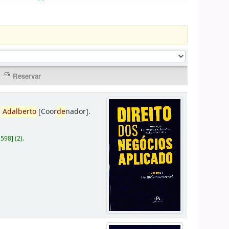
,
Adalberto
[Coor
de
nador]
.
D598
]
(2).