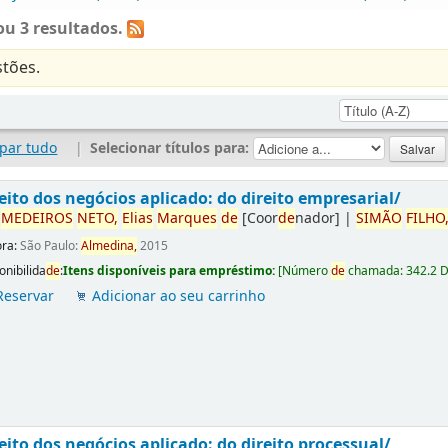
u 3 resultados.
tões.
par tudo
|
Selecionar títulos para:
eito dos negócios aplicado: do direito empresarial/
r
ME
DE
IROS
NETO,
Elias
Marques
de
[Coor
de
nador]
|
SIMÃO
FILHO
ora:
São Paulo:
Almedina,
2015
onibilida
de
:
Itens disponíveis para empréstimo:
[
Número
de
chamada:
342.2 
Reservar
Adicionar ao seu carrinho
eito dos negócios aplicado: do direito processual/