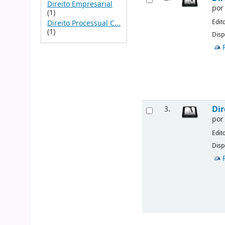
Direito Empresarial
po
(1)
Edit
Direito Processual C...
(1)
Disp
Dir
3.
po
Edit
Disp