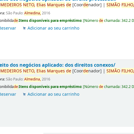
r
ME
DE
IROS
NETO,
Elias
Marques
de
[Coor
de
nador]
|
SIMÃO
FILHO
ora:
São Paulo:
Almedina,
2016
onibilida
de
:
Itens disponíveis para empréstimo:
[
Número
de
chamada:
342.2 
Reservar
Adicionar ao seu carrinho
eito dos negócios aplicado: dos direitos conexos/
r
ME
DE
IROS
NETO,
Elias
Marques
de
[Coor
de
nador]
|
SIMÃO
FILHO
ora:
São Paulo:
Almedina,
2016
onibilida
de
:
Itens disponíveis para empréstimo:
[
Número
de
chamada:
342.2 
Reservar
Adicionar ao seu carrinho