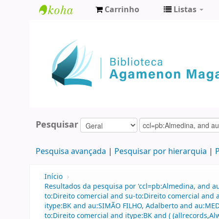
Carrinho
Listas
Biblioteca
Agamenon
Magalhães
Pesquisar
Pesquisa avançada
Pesquisar por hierarquia
P
Início
›
Resultados da pesquisa por 'ccl=pb:Almedina, and 
to:Direito comercial and su-to:Direito comercial an
itype:BK and au:SIMÃO FILHO, Adalberto and au:MED
to:Direito comercial and itype:BK and ( (allrecords,A