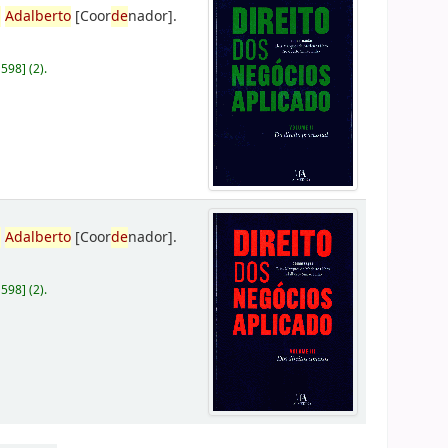
,
Adalberto
[Coor
de
nador]
.
D598
]
(2).
,
Adalberto
[Coor
de
nador]
.
D598
]
(2).