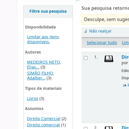
Sua pesquisa retorno
Filtre sua pesquisa
Desculpe, sem suges
Disponibilidade
Não realçar
Limitar aos itens
disponíveis.
Selecionar tudo
Lim
Autores
Dir
1.
MEDEIROS NETO,
po
Elias...
(3)
Edit
SIMÃO FILHO,
Adalber...
(3)
Disp
Tipos de materiais
Livros
(3)
Assuntos
Direito Comercial
(2)
Direito comercial
(1)
Dir
2.