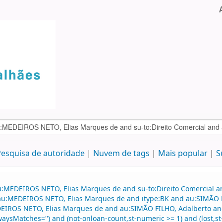
esquisa de autoridade
Nuvem de tags
Mais popular
S
au:MEDEIROS NETO, Elias Marques de and su-to:Direito Comercial
d au:MEDEIROS NETO, Elias Marques de and itype:BK and au:SIMÃO F
EIROS NETO, Elias Marques de and au:SIMÃO FILHO, Adalberto and 
lwaysMatches='') and (not-onloan-count,st-numeric >= 1) and (lost,st