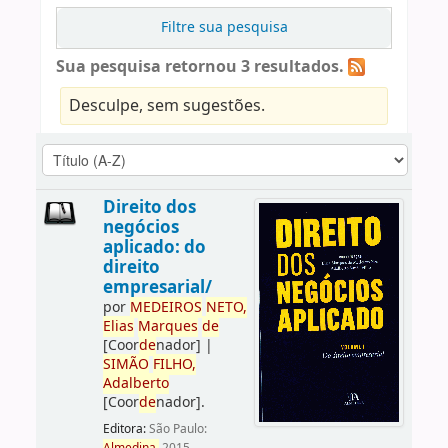
Filtre sua pesquisa
Sua pesquisa retornou 3 resultados.
Desculpe, sem sugestões.
Direito dos
negócios
aplicado: do
direito
empresarial/
por
ME
DE
IROS
NETO,
Elias
Marques
de
[Coor
de
nador]
|
SIMÃO
FILHO,
Adalberto
[Coor
de
nador]
.
Editora:
São Paulo: