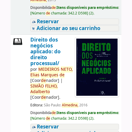
Almedina,
2015
Disponibilida
de
:
Itens disponíveis para empréstimo:
[
Número
de
chamada:
342.2 D598
]
(2).
Reservar
Adicionar ao seu carrinho
Direito dos
negócios
aplicado: do
direito
processual/
por
ME
DE
IROS
NETO,
Elias
Marques
de
[Coor
de
nador]
|
SIMÃO
FILHO,
Adalberto
[Coor
de
nador]
.
Editora:
São Paulo:
Almedina,
2016
Disponibilida
de
:
Itens disponíveis para empréstimo:
[
Número
de
chamada:
342.2 D598
]
(2).
Reservar