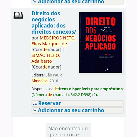
Adicionar ao seu carrinho
Direito dos
negócios
aplicado: dos
direitos conexos/
por
ME
DE
IROS
NETO,
Elias
Marques
de
[Coor
de
nador]
|
SIMÃO
FILHO,
Adalberto
[Coor
de
nador]
.
Editora:
São Paulo:
Almedina,
2016
Disponibilida
de
:
Itens disponíveis para empréstimo:
[
Número
de
chamada:
342.2 D598
]
(2).
Reservar
Adicionar ao seu carrinho
Não encontrou o
que procura?