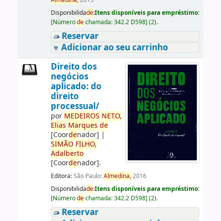
Almedina,
2015
Disponibilida
de
:
Itens disponíveis para empréstimo:
[
Número
de
chamada:
342.2 D598
]
(2).
Reservar
Adicionar ao seu carrinho
Direito dos
negócios
aplicado: do
direito
processual/
por
ME
DE
IROS
NETO,
Elias
Marques
de
[Coor
de
nador]
|
SIMÃO
FILHO,
Adalberto
[Coor
de
nador]
.
Editora:
São Paulo:
Almedina,
2016
Disponibilida
de
:
Itens disponíveis para empréstimo:
[
Número
de
chamada:
342.2 D598
]
(2).
Reservar