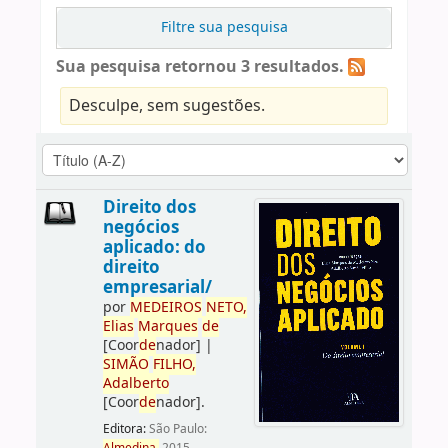
Filtre sua pesquisa
Sua pesquisa retornou 3 resultados.
Desculpe, sem sugestões.
Direito dos
negócios
aplicado: do
direito
empresarial/
por
ME
DE
IROS
NETO,
Elias
Marques
de
[Coor
de
nador]
|
SIMÃO
FILHO,
Adalberto
[Coor
de
nador]
.
Editora:
São Paulo: