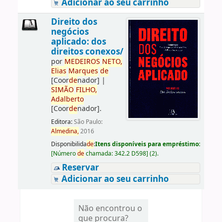
Adicionar ao seu carrinho
Direito dos
negócios
aplicado: dos
direitos conexos/
por
ME
DE
IROS
NETO,
Elias
Marques
de
[Coor
de
nador]
|
SIMÃO
FILHO,
Adalberto
[Coor
de
nador]
.
Editora:
São Paulo:
Almedina,
2016
Disponibilida
de
:
Itens disponíveis para empréstimo:
[
Número
de
chamada:
342.2 D598
]
(2).
Reservar
Adicionar ao seu carrinho
Não encontrou o
que procura?