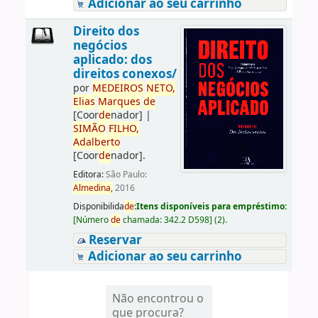
Adicionar ao seu carrinho
Direito dos
negócios
aplicado: dos
direitos conexos/
por
ME
DE
IROS
NETO,
Elias
Marques
de
[Coor
de
nador]
|
SIMÃO
FILHO,
Adalberto
[Coor
de
nador]
.
Editora:
São Paulo:
Almedina,
2016
Disponibilida
de
:
Itens disponíveis para empréstimo:
[
Número
de
chamada:
342.2 D598
]
(2).
Reservar
Adicionar ao seu carrinho
Não encontrou o
que procura?