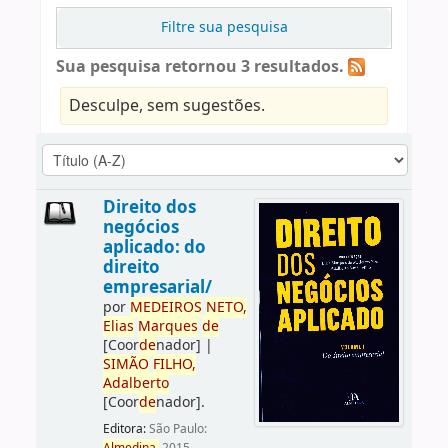
Filtre sua pesquisa
Sua pesquisa retornou 3 resultados.
Desculpe, sem sugestões.
Direito dos
negócios
aplicado: do
direito
empresarial/
por
ME
DE
IROS
NETO,
Elias
Marques
de
[Coor
de
nador]
|
SIMÃO
FILHO,
Adalberto
[Coor
de
nador]
.
Editora:
São Paulo: