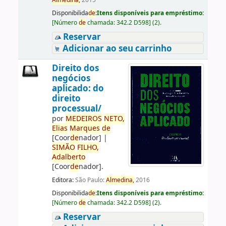
Almedina,
2015
Disponibilida
de
:
Itens disponíveis para empréstimo:
[
Número
de
chamada:
342.2 D598
]
(2).
Reservar
Adicionar ao seu carrinho
Direito dos
negócios
aplicado: do
direito
processual/
por
ME
DE
IROS
NETO,
Elias
Marques
de
[Coor
de
nador]
|
SIMÃO
FILHO,
Adalberto
[Coor
de
nador]
.
Editora:
São Paulo:
Almedina,
2016
Disponibilida
de
:
Itens disponíveis para empréstimo:
[
Número
de
chamada:
342.2 D598
]
(2).
Reservar