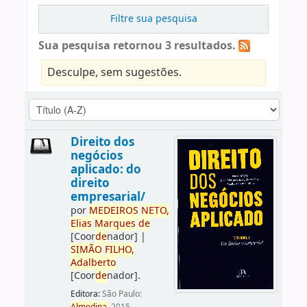
Filtre sua pesquisa
Sua pesquisa retornou 3 resultados.
Desculpe, sem sugestões.
Direito dos
negócios
aplicado: do
direito
empresarial/
por
ME
DE
IROS
NETO,
Elias
Marques
de
[Coor
de
nador]
|
SIMÃO
FILHO,
Adalberto
[Coor
de
nador]
.
Editora:
São Paulo: