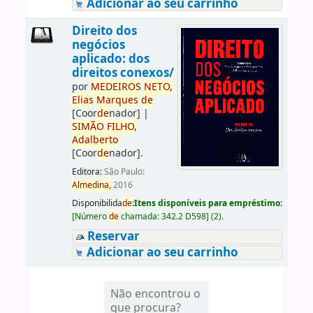
Adicionar ao seu carrinho
Direito dos
negócios
aplicado: dos
direitos conexos/
por
ME
DE
IROS
NETO,
Elias
Marques
de
[Coor
de
nador]
|
SIMÃO
FILHO,
Adalberto
[Coor
de
nador]
.
Editora:
São Paulo:
Almedina,
2016
Disponibilida
de
:
Itens disponíveis para empréstimo:
[
Número
de
chamada:
342.2 D598
]
(2).
Reservar
Adicionar ao seu carrinho
Não encontrou o
que procura?