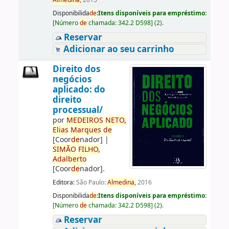
Almedina,
2015
Disponibilida
de
:
Itens disponíveis para empréstimo:
[
Número
de
chamada:
342.2 D598
]
(2).
Reservar
Adicionar ao seu carrinho
Direito dos
negócios
aplicado: do
direito
processual/
por
ME
DE
IROS
NETO,
Elias
Marques
de
[Coor
de
nador]
|
SIMÃO
FILHO,
Adalberto
[Coor
de
nador]
.
Editora:
São Paulo:
Almedina,
2016
Disponibilida
de
:
Itens disponíveis para empréstimo:
[
Número
de
chamada:
342.2 D598
]
(2).
Reservar