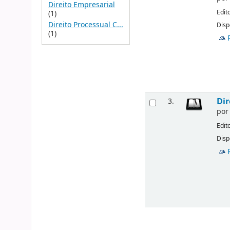
Direito Empresarial
Edit
(1)
Direito Processual C...
Disp
(1)
Dir
3.
po
Edit
Disp