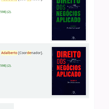
D598
]
(2).
,
Adalberto
[Coor
de
nador]
.
D598
]
(2).