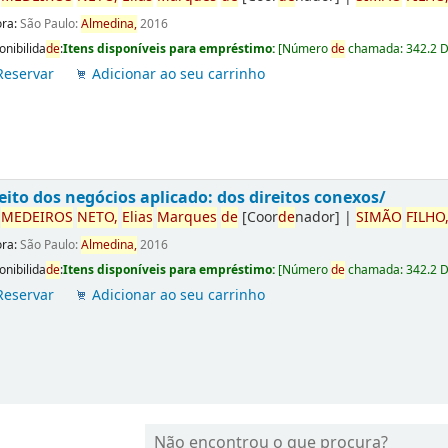
ora:
São Paulo:
Almedina,
2016
onibilida
de
:
Itens disponíveis para empréstimo:
[
Número
de
chamada:
342.2 
Reservar
Adicionar ao seu carrinho
eito dos negócios aplicado: dos direitos conexos/
r
ME
DE
IROS
NETO,
Elias
Marques
de
[Coor
de
nador]
|
SIMÃO
FILHO
ora:
São Paulo:
Almedina,
2016
onibilida
de
:
Itens disponíveis para empréstimo:
[
Número
de
chamada:
342.2 
Reservar
Adicionar ao seu carrinho
Não encontrou o que procura?