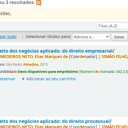
u 3 resultados.
tões.
par tudo
|
Selecionar títulos para:
eito dos negócios aplicado: do direito empresarial/
r
ME
DE
IROS
NETO,
Elias
Marques
de
[Coor
de
nador]
|
SIMÃO
FILHO
ora:
São Paulo:
Almedina,
2015
onibilida
de
:
Itens disponíveis para empréstimo:
[
Número
de
chamada:
342.2 
Reservar
Adicionar ao seu carrinho
eito dos negócios aplicado: do direito processual/
r
ME
DE
IROS
NETO,
Elias
Marques
de
[Coor
de
nador]
|
SIMÃO
FILHO