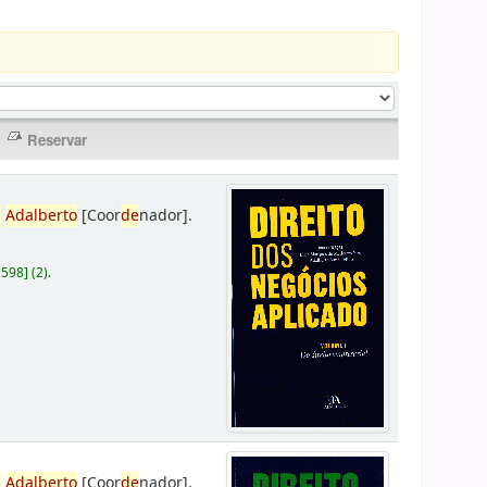
,
Adalberto
[Coor
de
nador]
.
D598
]
(2).
,
Adalberto
[Coor
de
nador]
.