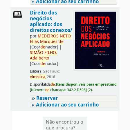
Adicionar ao seu carrinho
Direito dos
negócios
aplicado: dos
direitos conexos/
por
ME
DE
IROS
NETO,
Elias
Marques
de
[Coor
de
nador]
|
SIMÃO
FILHO,
Adalberto
[Coor
de
nador]
.
Editora:
São Paulo:
Almedina,
2016
Disponibilida
de
:
Itens disponíveis para empréstimo:
[
Número
de
chamada:
342.2 D598
]
(2).
Reservar
Adicionar ao seu carrinho
Não encontrou o
que procura?