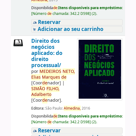
Almedina,
2015
Disponibilida
de
:
Itens disponíveis para empréstimo:
[
Número
de
chamada:
342.2 D598
]
(2).
Reservar
Adicionar ao seu carrinho
Direito dos
negócios
aplicado: do
direito
processual/
por
ME
DE
IROS
NETO,
Elias
Marques
de
[Coor
de
nador]
|
SIMÃO
FILHO,
Adalberto
[Coor
de
nador]
.
Editora:
São Paulo:
Almedina,
2016
Disponibilida
de
:
Itens disponíveis para empréstimo:
[
Número
de
chamada:
342.2 D598
]
(2).
Reservar