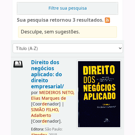
Filtre sua pesquisa
Sua pesquisa retornou 3 resultados.
Desculpe, sem sugestões.
Direito dos
negócios
aplicado: do
direito
empresarial/
por
ME
DE
IROS
NETO,
Elias
Marques
de
[Coor
de
nador]
|
SIMÃO
FILHO,
Adalberto
[Coor
de
nador]
.
Editora:
São Paulo: