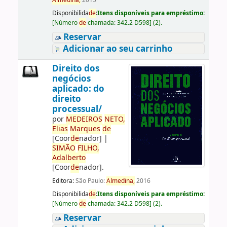
Almedina,
2015
Disponibilida
de
:
Itens disponíveis para empréstimo:
[
Número
de
chamada:
342.2 D598
]
(2).
Reservar
Adicionar ao seu carrinho
Direito dos
negócios
aplicado: do
direito
processual/
por
ME
DE
IROS
NETO,
Elias
Marques
de
[Coor
de
nador]
|
SIMÃO
FILHO,
Adalberto
[Coor
de
nador]
.
Editora:
São Paulo:
Almedina,
2016
Disponibilida
de
:
Itens disponíveis para empréstimo:
[
Número
de
chamada:
342.2 D598
]
(2).
Reservar