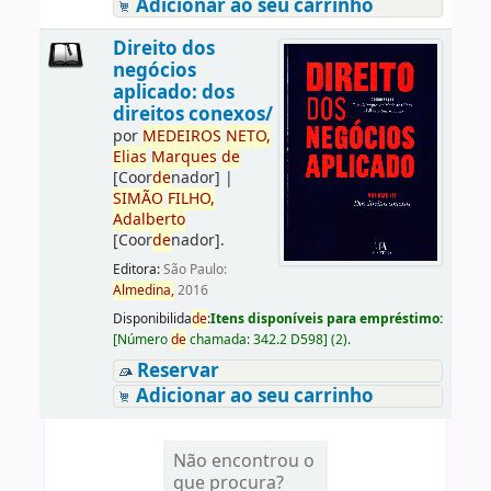
Adicionar ao seu carrinho
Direito dos
negócios
aplicado: dos
direitos conexos/
por
ME
DE
IROS
NETO,
Elias
Marques
de
[Coor
de
nador]
|
SIMÃO
FILHO,
Adalberto
[Coor
de
nador]
.
Editora:
São Paulo:
Almedina,
2016
Disponibilida
de
:
Itens disponíveis para empréstimo:
[
Número
de
chamada:
342.2 D598
]
(2).
Reservar
Adicionar ao seu carrinho
Não encontrou o
que procura?