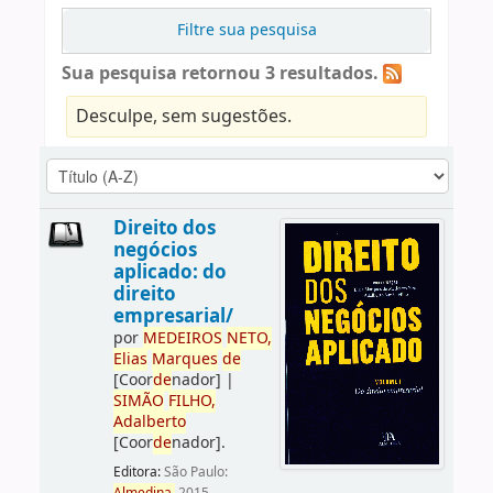
Filtre sua pesquisa
Sua pesquisa retornou 3 resultados.
Desculpe, sem sugestões.
Direito dos
negócios
aplicado: do
direito
empresarial/
por
ME
DE
IROS
NETO,
Elias
Marques
de
[Coor
de
nador]
|
SIMÃO
FILHO,
Adalberto
[Coor
de
nador]
.
Editora:
São Paulo: