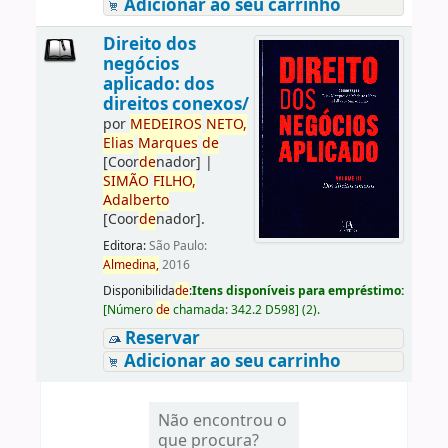
Adicionar ao seu carrinho
Direito dos
negócios
aplicado: dos
direitos conexos/
por
ME
DE
IROS
NETO,
Elias
Marques
de
[Coor
de
nador]
|
SIMÃO
FILHO,
Adalberto
[Coor
de
nador]
.
Editora:
São Paulo:
Almedina,
2016
Disponibilida
de
:
Itens disponíveis para empréstimo:
[
Número
de
chamada:
342.2 D598
]
(2).
Reservar
Adicionar ao seu carrinho
Não encontrou o
que procura?