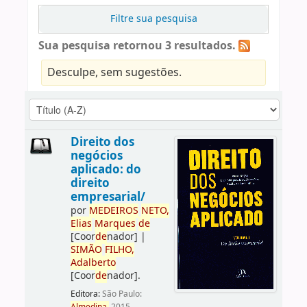
Filtre sua pesquisa
Sua pesquisa retornou 3 resultados.
Desculpe, sem sugestões.
Direito dos
negócios
aplicado: do
direito
empresarial/
por
ME
DE
IROS
NETO,
Elias
Marques
de
[Coor
de
nador]
|
SIMÃO
FILHO,
Adalberto
[Coor
de
nador]
.
Editora:
São Paulo: