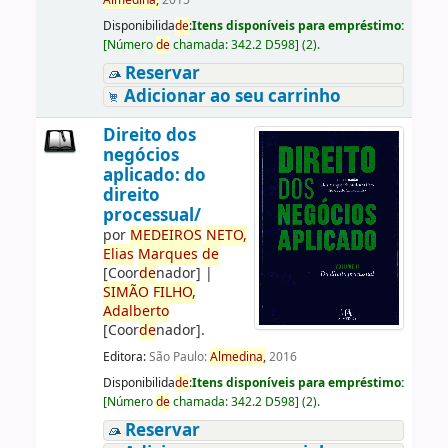
Almedina,
2015
Disponibilida
de
:
Itens disponíveis para empréstimo:
[
Número
de
chamada:
342.2 D598
]
(2).
Reservar
Adicionar ao seu carrinho
Direito dos
negócios
aplicado: do
direito
processual/
por
ME
DE
IROS
NETO,
Elias
Marques
de
[Coor
de
nador]
|
SIMÃO
FILHO,
Adalberto
[Coor
de
nador]
.
Editora:
São Paulo:
Almedina,
2016
Disponibilida
de
:
Itens disponíveis para empréstimo:
[
Número
de
chamada:
342.2 D598
]
(2).
Reservar